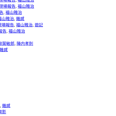
現場報告
,
福山雅治
現場報告
,
福山雅治
告
,
福山雅治
福山雅治
,
雜感
現場報告
,
福山雅治
,
遊記
報告
,
福山雅治
柳葉敏郎
,
陣内孝則
雜感
,
雜感
電影