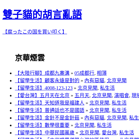
雙子貓的胡言亂語
【腐ったこの国を買い叩く】
京華煙雲
【大陸行腳】成都九寨溝
»
05成都行
,
相簿
【留學生活】顧客永遠是對的
»
內有惡貓
,
北京見聞
【留學生活】4008-123-123
»
北京見聞
,
私生活
【愛台灣】五月天在北京
»
五月天
,
北京見聞
,
演唱會
,
現
【留學生活】天知道我是福建人
»
北京見聞
,
私生活
【留學生活】普通話也不是國語
»
北京見聞
,
私生活
【留學生活】金針不是金針菇
»
內有惡貓
,
北京見聞
,
私生
【留學生活】數學很重要
»
北京見聞
,
私生活
【留學生活】中華民國萬歲
»
北京見聞
,
愛台灣
,
私生活