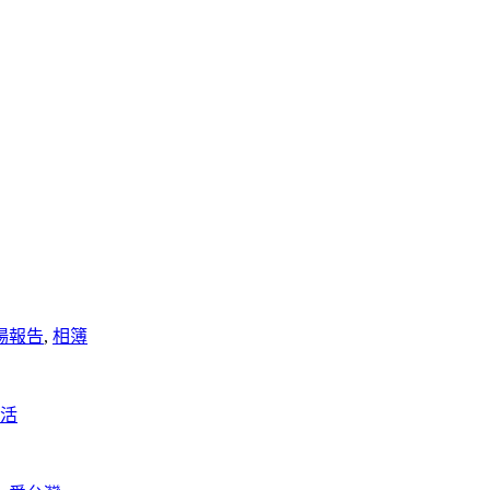
場報告
,
相簿
活