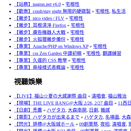
【站務】pagras.net v6.0
»
宅根性
【歡樂】crash/stay night 無限的硬碟製
»
宅根性
,
私生活
【撇步】nico video / FLV
»
宅根性
【撇步】耳根清淨 Firefox
»
宅根性
【撇步】廣告機器人大戰
»
宅根性
【撇步】火狐狸撇步備份
»
宅根性
【專業】Apache/PHP on Windows XP
»
宅根性
【專業】css Zen Garden 中譯初稿
»
宅根性
,
翻譯練習
【專業】久違的 CSS 教學
»
宅根性
【專業】串接樣式表概論
»
宅根性
視聽娛樂
【LIVE】福山☆夏の大感謝祭 曲目
»
演唱會
,
福山雅治
【現場】THE LIVE BANG@大阪 2/26, 2/27 曲目
»
11西
【日劇】禿鷹
»
ハゲタカ
,
大森南朋
,
日劇
,
雜感
【電影】ハゲタカが出来るまで
»
ハゲタカ
,
名場面
,
大森
【閃光】道標@大阪城ホール
»
09創業祭
,
夜拍
,
演唱會
,