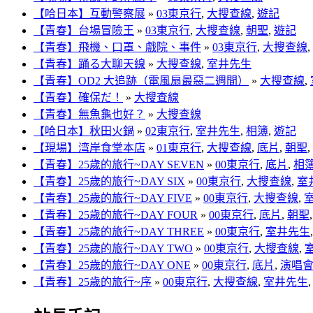
【哈日本】互動警察展
»
03東京行
,
大搜查線
,
遊記
【青春】台場冒險王
»
03東京行
,
大搜查線
,
朝聖
,
遊記
【青春】飛機、口罩、戲院、事件
»
03東京行
,
大搜查線
,
【青春】踊る大聊天線
»
大搜查線
,
室井先生
【青春】OD2 大追跡（電風扇最惡二週間）
»
大搜查線
,
【青春】確保だ！
»
大搜查線
【青春】無魚龜也好？
»
大搜查線
【哈日本】秋田火鍋
»
02東京行
,
室井先生
,
相簿
,
遊記
【現場】湾岸食堂本店
»
01東京行
,
大搜查線
,
底片
,
朝聖
,
【青春】25歲的旅行~DAY SEVEN
»
00東京行
,
底片
,
相
【青春】25歲的旅行~DAY SIX
»
00東京行
,
大搜查線
,
室
【青春】25歲的旅行~DAY FIVE
»
00東京行
,
大搜查線
,
【青春】25歲的旅行~DAY FOUR
»
00東京行
,
底片
,
朝聖
【青春】25歲的旅行~DAY THREE
»
00東京行
,
室井先生
【青春】25歲的旅行~DAY TWO
»
00東京行
,
大搜查線
,
【青春】25歲的旅行~DAY ONE
»
00東京行
,
底片
,
演唱
【青春】25歲的旅行~序
»
00東京行
,
大搜查線
,
室井先生