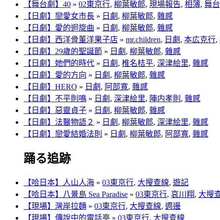
【舞台劇】40
»
02東京行
,
柳葉敏郎
,
現場報告
,
相簿
,
舞台
【日劇】戀愛女市長
»
日劇
,
柳葉敏郎
,
雜感
【日劇】愛的迴旋曲
»
日劇
,
柳葉敏郎
,
雜感
【日劇】西洋骨董洋果子店
»
mr.children
,
日劇
,
本広克行
,
【日劇】29歲的聖誕節
»
日劇
,
柳葉敏郎
,
雜感
【日劇】她們的時代
»
日劇
,
椎名桔平
,
深津絵里
,
雜感
【日劇】愛的方向
»
日劇
,
柳葉敏郎
,
雜感
【日劇】HERO
»
日劇
,
阿部寬
,
雜感
【日劇】不平則鳴
»
日劇
,
深津絵里
,
陣内孝則
,
雜感
【日劇】惡靈貞子
»
日劇
,
柳葉敏郎
,
雜感
【日劇】法醫物語２
»
日劇
,
柳葉敏郎
,
深津絵里
,
雜感
【日劇】戀愛結婚法則
»
日劇
,
柳葉敏郎
,
阿部寬
,
雜感
踊る追跡
【哈日本】人山人海
»
03東京行
,
大搜查線
,
遊記
【哈日本】八景島 Sea Paradise
»
03東京行
,
哀川翔
,
大搜
【現場】灣岸拉麵
»
03東京行
,
大搜查線
,
週邊
【現場】傳說中的電話亭
»
03東京行
,
大搜查線