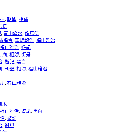
拍
,
朝聖
,
相簿
馬伝
記
,
青山綠水
,
龍馬伝
演唱會
,
現場報告
,
福山雅治
福山雅治
,
遊記
寺廟
,
相簿
,
街景
治
,
遊記
,
黑白
朋
,
朝聖
,
相簿
,
福山雅治
朋
,
福山雅治
樹木
福山雅治
,
遊記
,
黑白
治
,
遊記
治
,
遊記