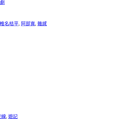
劇
椎名桔平
,
阿部寬
,
雜感
查線
,
遊記