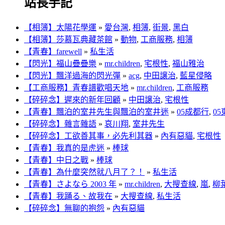
站長手記
【相簿】太陽花學運
»
愛台灣
,
相簿
,
街景
,
黑白
【相簿】莎慕瓦典藏茶館
»
動物
,
工商服務
,
相簿
【青春】farewell
»
私生活
【閃光】福山疊疊樂
»
mr.children
,
宅根性
,
福山雅治
【閃光】飄洋過海的閃光彈
»
acg
,
中田譲治
,
藍星侵略
【工商服務】青春譜歡唱天地
»
mr.children
,
工商服務
【碎碎念】遲來的新年回顧
»
中田譲治
,
宅根性
【青春】飄泊的室井先生與飄泊的室井迷
»
05成都行
,
0
【碎碎念】雜言雜語
»
哀川翔
,
室井先生
【碎碎念】工欲善其事，必先利其器
»
內有惡貓
,
宅根性
【青春】我真的是虎迷
»
棒球
【青春】中日之戰
»
棒球
【青春】為什麼突然就八月了？！
»
私生活
【青春】さよなら 2003 年
»
mr.children
,
大搜查線
,
嵐
,
柳
【青春】我踊る、故我在
»
大搜查線
,
私生活
【碎碎念】無聊的抱怨
»
內有惡貓