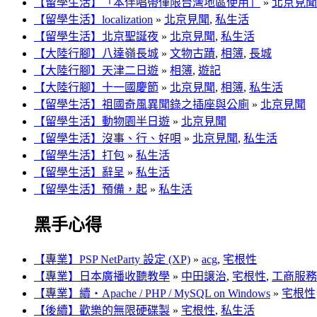
【留學生活】「本伴唱帶僅限台灣地區使用」
»
北京見聞
【留學生活】localization
»
北京見聞
,
私生活
【留學生活】北京聖誕夜
»
北京見聞
,
私生活
【大陸行腳】八達嶺長城
»
文物古蹟
,
相簿
,
長城
【大陸行腳】天津二日遊
»
相簿
,
遊記
【大陸行腳】十一國慶節
»
北京見聞
,
相簿
,
私生活
【留學生活】祖國奇風異聞錄之插座與公廁
»
北京見聞
【留學生活】動物園半日遊
»
北京見聞
【留學生活】沒事、行、好唄
»
北京見聞
,
私生活
【留學生活】打包
»
私生活
【留學生活】辭呈
»
私生活
【留學生活】預備，起
»
私生活
黑手心得
【專業】PSP NetParty 設定 (XP)
»
acg
,
宅根性
【專業】日本廣播收聽教學
»
中田譲治
,
宅根性
,
工商服務
【專業】續‧Apache / PHP / MySQL on Windows
»
宅根性
【後續】歡樂的無限硬碟製
»
宅根性
,
私生活