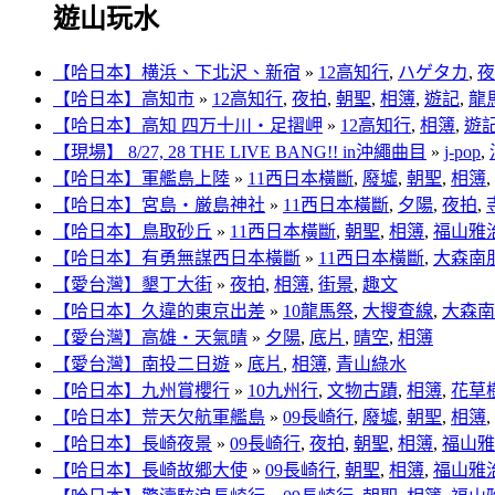
遊山玩水
【哈日本】横浜、下北沢、新宿
»
12高知行
,
ハゲタカ
,
夜
【哈日本】高知市
»
12高知行
,
夜拍
,
朝聖
,
相簿
,
遊記
,
龍
【哈日本】高知 四万十川‧足摺岬
»
12高知行
,
相簿
,
遊
【現場】 8/27, 28 THE LIVE BANG!! in沖繩曲目
»
j-pop
,
【哈日本】軍艦島上陸
»
11西日本橫斷
,
廢墟
,
朝聖
,
相簿
,
【哈日本】宮島‧厳島神社
»
11西日本橫斷
,
夕陽
,
夜拍
,
【哈日本】鳥取砂丘
»
11西日本橫斷
,
朝聖
,
相簿
,
福山雅
【哈日本】有勇無謀西日本橫斷
»
11西日本橫斷
,
大森南
【愛台灣】墾丁大街
»
夜拍
,
相簿
,
街景
,
趣文
【哈日本】久違的東京出差
»
10龍馬祭
,
大搜查線
,
大森南
【愛台灣】高雄‧天氣晴
»
夕陽
,
底片
,
晴空
,
相簿
【愛台灣】南投二日遊
»
底片
,
相簿
,
青山綠水
【哈日本】九州賞櫻行
»
10九州行
,
文物古蹟
,
相簿
,
花草
【哈日本】荒天欠航軍艦島
»
09長崎行
,
廢墟
,
朝聖
,
相簿
,
【哈日本】長崎夜景
»
09長崎行
,
夜拍
,
朝聖
,
相簿
,
福山雅
【哈日本】長崎故郷大使
»
09長崎行
,
朝聖
,
相簿
,
福山雅