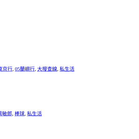
5東京行
,
05蘭嶼行
,
大搜查線
,
私生活
葉敏郎
,
棒球
,
私生活