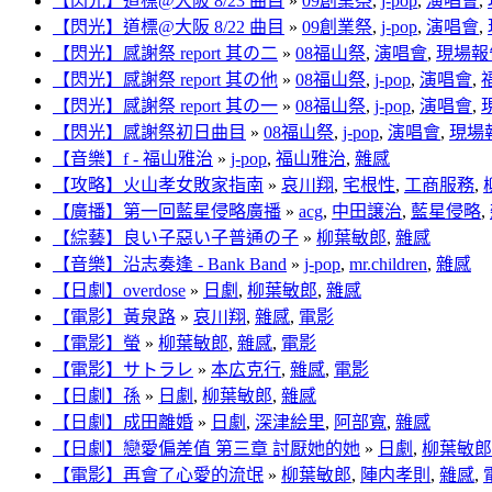
【閃光】道標@大阪 8/23 曲目
»
09創業祭
,
j-pop
,
演唱會
,
【閃光】道標@大阪 8/22 曲目
»
09創業祭
,
j-pop
,
演唱會
,
【閃光】感謝祭 report 其の二
»
08福山祭
,
演唱會
,
現場報
【閃光】感謝祭 report 其の他
»
08福山祭
,
j-pop
,
演唱會
,
【閃光】感謝祭 report 其の一
»
08福山祭
,
j-pop
,
演唱會
,
【閃光】感謝祭初日曲目
»
08福山祭
,
j-pop
,
演唱會
,
現場
【音樂】f - 福山雅治
»
j-pop
,
福山雅治
,
雜感
【攻略】火山孝女敗家指南
»
哀川翔
,
宅根性
,
工商服務
,
【廣播】第一回藍星侵略廣播
»
acg
,
中田譲治
,
藍星侵略
,
【綜藝】良い子惡い子普通の子
»
柳葉敏郎
,
雜感
【音樂】沿志奏逢 - Bank Band
»
j-pop
,
mr.children
,
雜感
【日劇】overdose
»
日劇
,
柳葉敏郎
,
雜感
【電影】黃泉路
»
哀川翔
,
雜感
,
電影
【電影】螢
»
柳葉敏郎
,
雜感
,
電影
【電影】サトラレ
»
本広克行
,
雜感
,
電影
【日劇】孫
»
日劇
,
柳葉敏郎
,
雜感
【日劇】成田離婚
»
日劇
,
深津絵里
,
阿部寬
,
雜感
【日劇】戀愛偏差值 第三章 討厭她的她
»
日劇
,
柳葉敏郎
【電影】再會了心愛的流氓
»
柳葉敏郎
,
陣内孝則
,
雜感
,