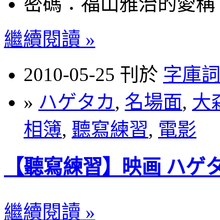
密碼：福山雅治的愛稱
繼續閱讀 »
2010-05-25 刊於
字庫
»
ハゲタカ
,
名場面
,
大
相簿
,
聽寫練習
,
電影
【聽寫練習】映画 ハゲタ
繼續閱讀 »