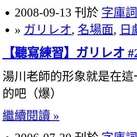
2008-09-13 刊於
字庫
»
ガリレオ
,
名場面
,
日
【聽寫練習】ガリレオ #
湯川老師的形象就是在這
的吧（爆）
繼續閱讀 »