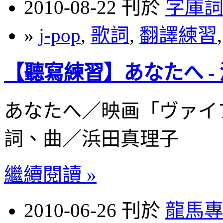
2010-08-22 刊於
字庫
»
j-pop
,
歌詞
,
翻譯練習
【聽寫練習】あなたへ -
あなたへ／映画「ヴァイ
詞、曲／浜田真理子
繼續閱讀 »
2010-06-26 刊於
龍馬