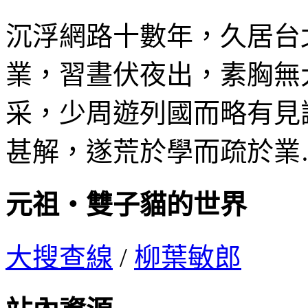
沉浮網路十數年，久居台
業，習晝伏夜出，素胸無
采，少周遊列國而略有見
甚解，遂荒於學而疏於業
元祖‧雙子貓的世界
大搜查線
/
柳葉敏郎