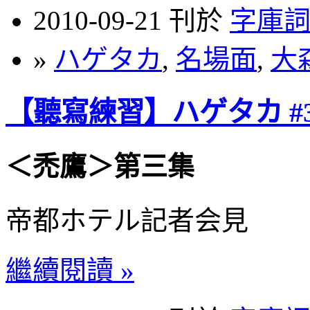
2010-09-21 刊於
字庫
»
ハゲタカ
,
名場面
,
大
【聽寫練習】ハゲタカ #3
＜禿鷹＞第三集
帝都ホテル記者会見
繼續閱讀 »