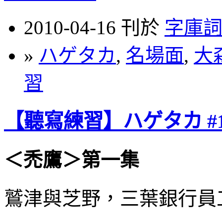
2010-04-16 刊於
字庫
»
ハゲタカ
,
名場面
,
大
習
【聽寫練習】ハゲタカ #1
＜禿鷹＞第一集
鷲津與芝野，三葉銀行員