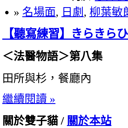
»
名場面
,
日劇
,
柳葉敏
【聽寫練習】きらきらひか
＜法醫物語＞第八集
田所與杉，餐廳內
繼續閱讀 »
關於雙子貓 /
關於本站