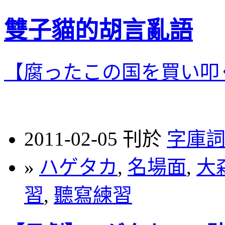
雙子貓的胡言亂語
【腐ったこの国を買い叩
2011-02-05 刊於
字庫
»
ハゲタカ
,
名場面
,
大
習
,
聽寫練習