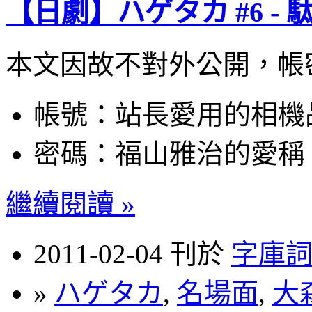
【日劇】ハゲタカ #6 -
本文因故不對外公開，帳
帳號：站長愛用的相機
密碼：福山雅治的愛稱
繼續閱讀 »
2011-02-04 刊於
字庫
»
ハゲタカ
,
名場面
,
大