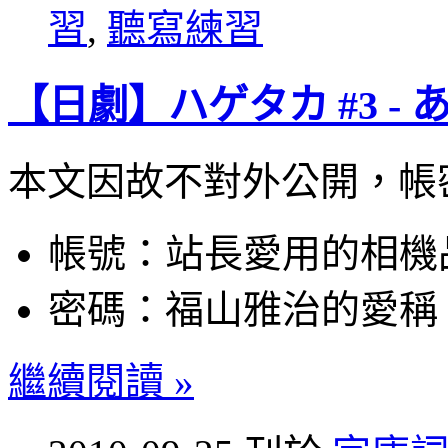
習
,
聽寫練習
【日劇】ハゲタカ #3 -
本文因故不對外公開，帳
帳號：站長愛用的相機
密碼：福山雅治的愛稱
繼續閱讀 »