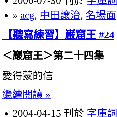
2006-07-30 刊於
字庫
»
acg
,
中田譲治
,
名場面
【聽寫練習】巌窟王 #24
＜巖窟王＞第二十四集
愛得蒙的信
繼續閱讀 »
2004-04-15 刊於
字庫