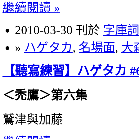
繼續閱讀 »
2010-03-30 刊於
字庫
»
ハゲタカ
,
名場面
,
大
【聽寫練習】ハゲタカ #6
＜禿鷹＞第六集
鷲津與加藤