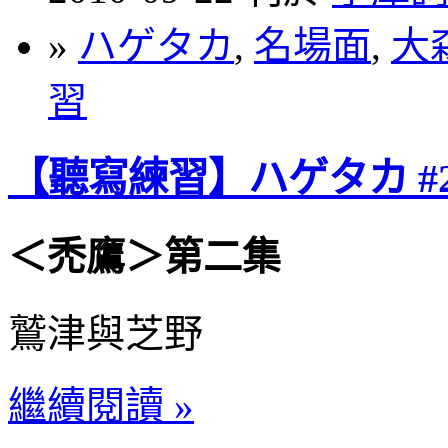
»
ハゲタカ
,
名場面
,
大
習
【聽寫練習】ハゲタカ #2
＜禿鷹＞第二集
鷲津與芝野
繼續閱讀 »