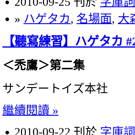
2010-09-25 刊於
字庫
»
ハゲタカ
,
名場面
,
大
【聽寫練習】ハゲタカ #2
＜禿鷹＞第二集
サンデートイズ本社
繼續閱讀 »
2010-09-22 刊於
字庫