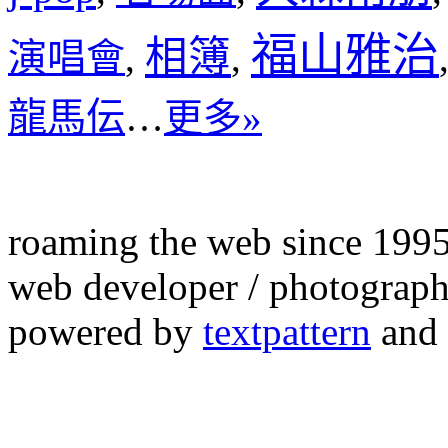
福山雅治
相簿
演唱會
,
,
龍馬伝
…
更多»
roaming the web since 199
web developer / photograph
powered by
textpattern
and 