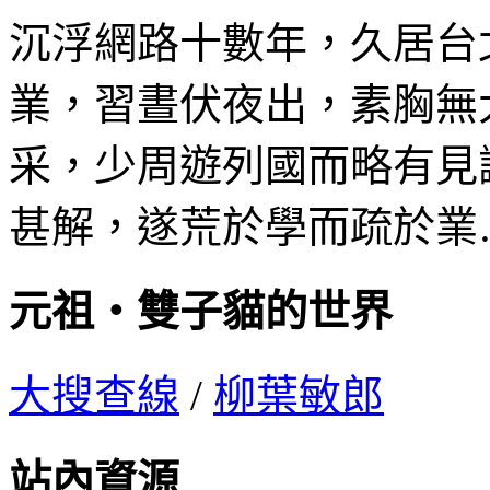
沉浮網路十數年，久居台
業，習晝伏夜出，素胸無
采，少周遊列國而略有見
甚解，遂荒於學而疏於業
元祖‧雙子貓的世界
大搜查線
/
柳葉敏郎
站內資源