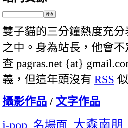
雙子貓的三分鐘熱度充分
之中。身為站長，他會不
查 pagras.net {at} 
義，但這年頭沒有
RSS
似
攝影作品
/
文字作品
大森南朋
j-pop
名場面
,
,