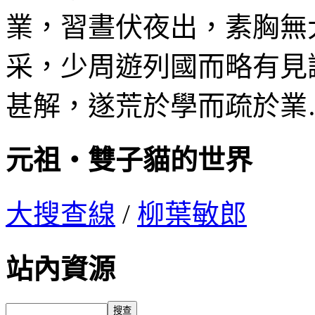
業，習晝伏夜出，素胸無
采，少周遊列國而略有見
甚解，遂荒於學而疏於業
元祖‧雙子貓的世界
大搜查線
/
柳葉敏郎
站內資源