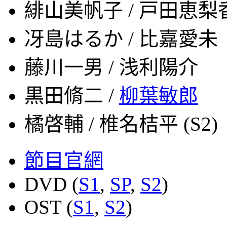
緋山美帆子 / 戸田恵梨
冴島はるか / 比嘉愛未
藤川一男 / 浅利陽介
黒田脩二 /
柳葉敏郎
橘啓輔 / 椎名桔平 (S2)
節目官網
DVD (
S1
,
SP
,
S2
)
OST (
S1
,
S2
)