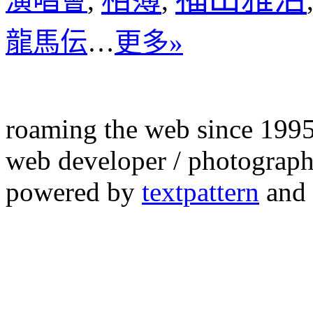
演唱會
,
,
龍馬伝
…
更多»
roaming the web since 199
web developer / photograph
powered by
textpattern
and 