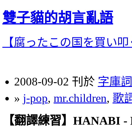
雙子貓的胡言亂語
【腐ったこの国を買い叩
2008-09-02 刊於
字庫
»
j-pop
,
mr.children
,
歌
【翻譯練習】HANABI - Mr