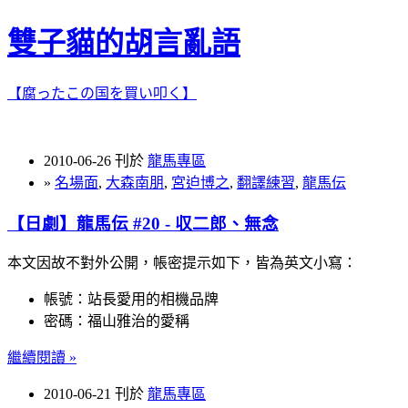
雙子貓的胡言亂語
【腐ったこの国を買い叩く】
2010-06-26 刊於
龍馬專區
»
名場面
,
大森南朋
,
宮迫博之
,
翻譯練習
,
龍馬伝
【日劇】龍馬伝 #20 - 収二郎、無念
本文因故不對外公開，帳密提示如下，皆為英文小寫：
帳號：站長愛用的相機品牌
密碼：福山雅治的愛稱
繼續閱讀 »
2010-06-21 刊於
龍馬專區