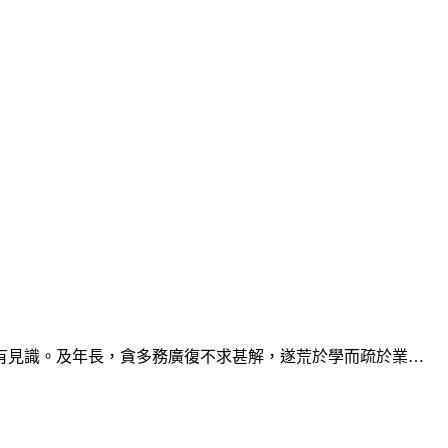
有見識。及年長，貪多務廣復不求甚解，遂荒於學而疏於業…