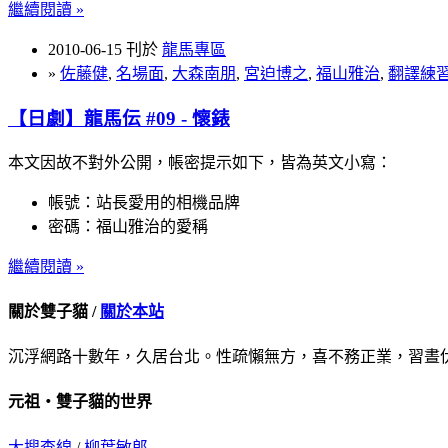
繼續閱讀 »
2010-06-15 刊於
龍馬專區
»
佐藤健
,
名場面
,
大森南朋
,
宮迫博之
,
福山雅治
,
翻譯練
【日劇】龍馬伝 #09 - 懷錶
本文因故不對外公開，帳密提示如下，皆為英文小寫：
帳號：站長愛用的相機品牌
密碼：福山雅治的愛稱
繼續閱讀 »
關於雙子貓 /
關於本站
沉浮網路十數年，久居台北。性疏懶無方，喜不務正業，習晝
元祖‧雙子貓的世界
大搜查線
/
柳葉敏郎