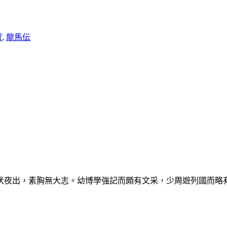
習
,
龍馬伝
伏夜出，素胸無大志。幼博學強記而頗有文采，少周遊列國而略