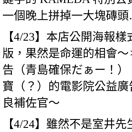
一個晚上拼掉一大塊磚頭
【4/23】本店公開海報
版，果然是命運的相會～
告（青島確保だぁー！）
寶（？）的電影院公益廣
良補佐官～
【4/24】雖然不是室井