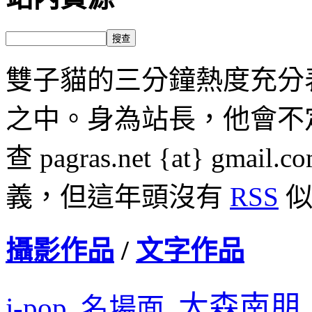
雙子貓的三分鐘熱度充分
之中。身為站長，他會不
查 pagras.net {at} 
義，但這年頭沒有
RSS
似
攝影作品
/
文字作品
大森南朋
j-pop
名場面
,
,