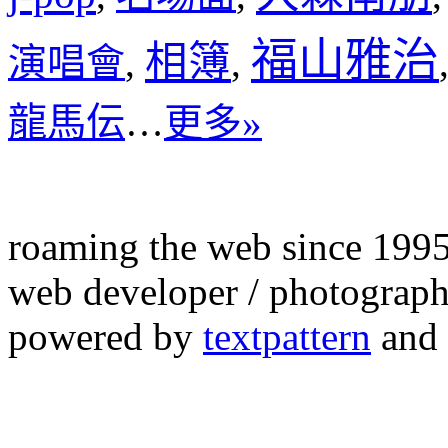
福山雅治
相簿
演唱會
,
,
龍馬伝
…
更多»
roaming the web since 199
web developer / photograph
powered by
textpattern
and 