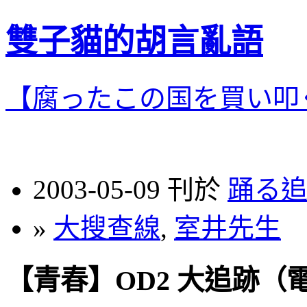
雙子貓的胡言亂語
【腐ったこの国を買い叩
2003-05-09 刊於
踊る
»
大搜查線
,
室井先生
【青春】OD2 大追跡（