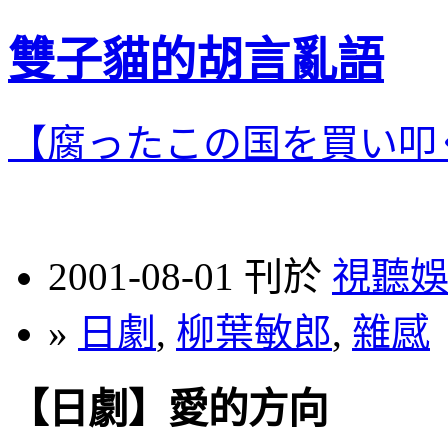
雙子貓的胡言亂語
【腐ったこの国を買い叩
2001-08-01 刊於
視聽
»
日劇
,
柳葉敏郎
,
雜感
【日劇】愛的方向