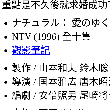
重點是不久後就求婚成功
ナチュラル： 愛のゆ
NTV (1996) 全十集
觀影筆記
製作 / 山本和夫 鈴木聡
導演 / 国本雅広 唐木
編劇 / 安倍照男 尾崎