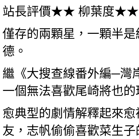
站長評價★★ 柳葉度★
僅存的兩顆星，一顆半是
德。
繼《大搜查線番外編─灣
一個無法喜歡尾崎將也的
愈典型的劇情解釋起來愈
友，志帆偷偷喜歡菜生子