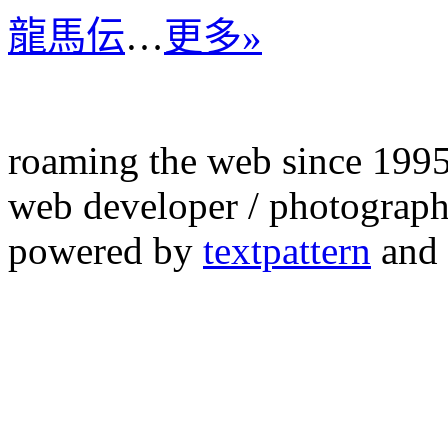
龍馬伝
…
更多»
roaming the web since 199
web developer / photograph
powered by
textpattern
and 