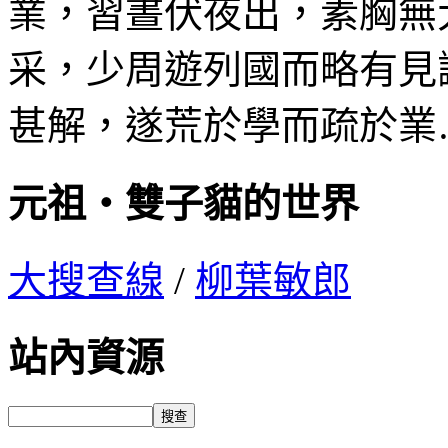
業，習晝伏夜出，素胸無
采，少周遊列國而略有見
甚解，遂荒於學而疏於業
元祖‧雙子貓的世界
大搜查線
/
柳葉敏郎
站內資源