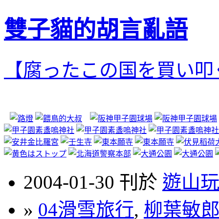
雙子貓的胡言亂語
【腐ったこの国を買い叩
2004-01-30 刊於
遊山
»
04滑雪旅行
,
柳葉敏