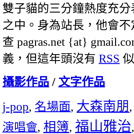
雙子貓的三分鐘熱度充分
之中。身為站長，他會不
查 pagras.net {at} 
義，但這年頭沒有
RSS
似
攝影作品
/
文字作品
大森南朋
j-pop
名場面
,
,
福山雅治
相簿
演唱會
,
,