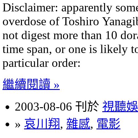
Disclaimer: apparently some
overdose of Toshiro Yanagi
not digest more than 10 dor
time span, or one is likely t
particular order:
繼續閱讀 »
2003-08-06 刊於
視聽
»
哀川翔
,
雜感
,
電影