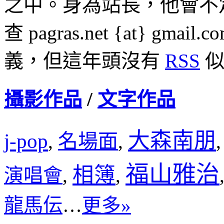
之中。身為站長，他會不
查 pagras.net {at} 
義，但這年頭沒有
RSS
似
攝影作品
/
文字作品
大森南朋
j-pop
名場面
,
,
福山雅治
相簿
演唱會
,
,
龍馬伝
…
更多»