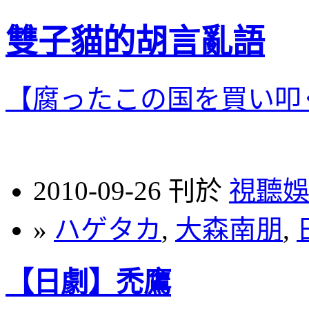
雙子貓的胡言亂語
【腐ったこの国を買い叩
2010-09-26 刊於
視聽
»
ハゲタカ
,
大森南朋
,
【日劇】禿鷹