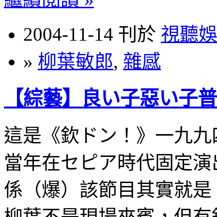
2004-11-14 刊於
視聽
»
柳葉敏郎
,
雜感
【綜藝】良い子惡い子普
這是《欽ドン！》一九九
當年在セピア時代固定演
係（爆）該節目其實就是
柳葉不是現場來賓，但有