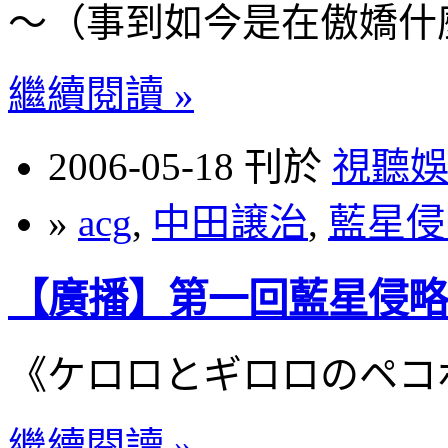
～（事到如今是在傲嬌什
繼續閱讀 »
2006-05-18 刊於
視聽
»
acg
,
中田譲治
,
藍星侵
【廣播】第一回藍星侵略
《ケロロとギロロのペコ
繼續閱讀 »