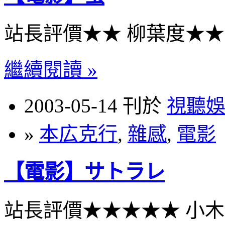
站長評價★★ 柳葉度★
繼續閱讀 »
2003-05-14 刊於
視聽
»
本広克行
,
雜感
,
電影
【電影】サトラレ
站長評價★★★★★ 小