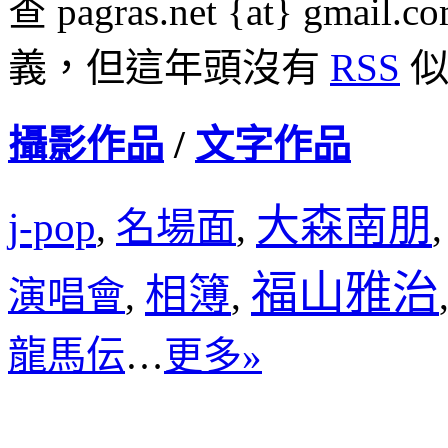
查 pagras.net {at} 
義，但這年頭沒有
RSS
似
攝影作品
/
文字作品
大森南朋
j-pop
名場面
,
,
福山雅治
相簿
演唱會
,
,
龍馬伝
…
更多»