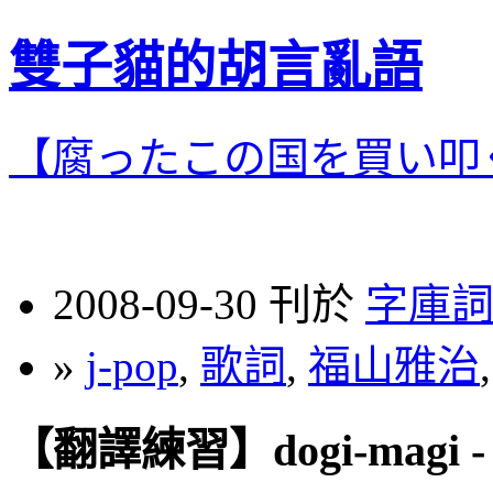
雙子貓的胡言亂語
【腐ったこの国を買い叩
2008-09-30 刊於
字庫
»
j-pop
,
歌詞
,
福山雅治
【翻譯練習】dogi-magi 