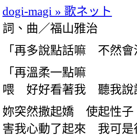
dogi-magi » 歌ネット
詞、曲／福山雅治
「再多說點話嘛 不然會
「再溫柔一點嘛
喂 好好看著我 聽我說
妳突然撒起嬌 使起性子
害我心動了起來 我可是