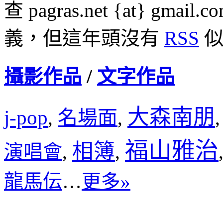
查 pagras.net {at} 
義，但這年頭沒有
RSS
似
攝影作品
/
文字作品
大森南朋
j-pop
名場面
,
,
福山雅治
相簿
演唱會
,
,
龍馬伝
…
更多»