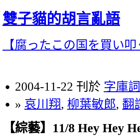
雙子貓的胡言亂語
【腐ったこの国を買い叩
2004-11-22 刊於
字庫
»
哀川翔
,
柳葉敏郎
,
翻
【綜藝】11/8 Hey He