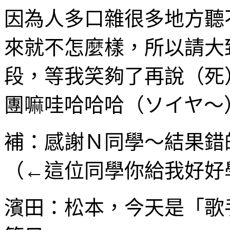
因為人多口雜很多地方聽
來就不怎麼樣，所以請大
段，等我笑夠了再說（死
團嘛哇哈哈哈（ソイヤ～
補：感謝Ｎ同學～結果錯
（←這位同學你給我好好
濱田：松本，今天是「歌手的