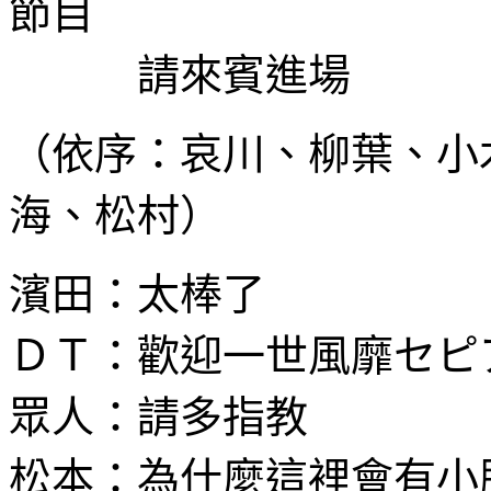
節目
請來賓進場
（依序：哀川、柳葉、小
海、松村）
濱田：太棒了
ＤＴ：歡迎一世風靡セピ
眾人：請多指教
松本：為什麼這裡會有小