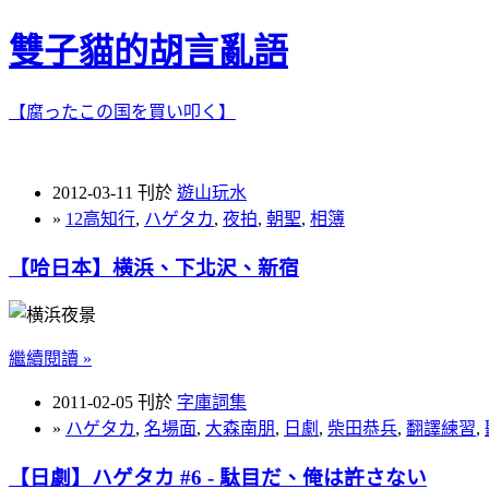
雙子貓的胡言亂語
【腐ったこの国を買い叩く】
2012-03-11 刊於
遊山玩水
»
12高知行
,
ハゲタカ
,
夜拍
,
朝聖
,
相簿
【哈日本】横浜、下北沢、新宿
繼續閱讀 »
2011-02-05 刊於
字庫詞集
»
ハゲタカ
,
名場面
,
大森南朋
,
日劇
,
柴田恭兵
,
翻譯練習
,
【日劇】ハゲタカ #6 - 駄目だ、俺は許さない