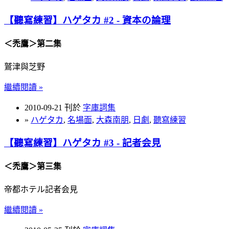
【聽寫練習】ハゲタカ #2 - 資本の論理
＜禿鷹＞第二集
鷲津與芝野
繼續閱讀 »
2010-09-21 刊於
字庫詞集
»
ハゲタカ
,
名場面
,
大森南朋
,
日劇
,
聽寫練習
【聽寫練習】ハゲタカ #3 - 記者会見
＜禿鷹＞第三集
帝都ホテル記者会見
繼續閱讀 »