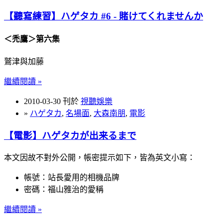
【聽寫練習】ハゲタカ #6 - 賭けてくれませんか
＜禿鷹＞第六集
鷲津與加藤
繼續閱讀 »
2010-03-30 刊於
視聽娛樂
»
ハゲタカ
,
名場面
,
大森南朋
,
電影
【電影】ハゲタカが出来るまで
本文因故不對外公開，帳密提示如下，皆為英文小寫：
帳號：站長愛用的相機品牌
密碼：福山雅治的愛稱
繼續閱讀 »