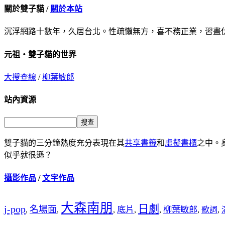
關於雙子貓 /
關於本站
沉浮網路十數年，久居台北。性疏懶無方，喜不務正業，習晝
元祖‧雙子貓的世界
大搜查線
/
柳葉敏郎
站內資源
雙子貓的三分鐘熱度充分表現在其
共享書籤
和
虛擬書櫃
之中。
似乎就很遜？
攝影作品
/
文字作品
大森南朋
日劇
j-pop
名場面
底片
柳葉敏郎
,
,
,
,
,
,
歌詞
,