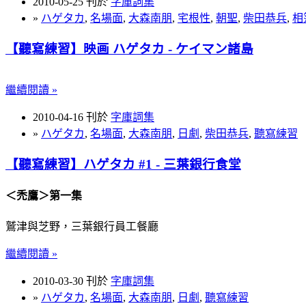
2010-05-25 刊於
字庫詞集
»
ハゲタカ
,
名場面
,
大森南朋
,
宅根性
,
朝聖
,
柴田恭兵
,
相
【聽寫練習】映画 ハゲタカ - ケイマン諸島
繼續閱讀 »
2010-04-16 刊於
字庫詞集
»
ハゲタカ
,
名場面
,
大森南朋
,
日劇
,
柴田恭兵
,
聽寫練習
【聽寫練習】ハゲタカ #1 - 三葉銀行食堂
＜禿鷹＞第一集
鷲津與芝野，三葉銀行員工餐廳
繼續閱讀 »
2010-03-30 刊於
字庫詞集
»
ハゲタカ
,
名場面
,
大森南朋
,
日劇
,
聽寫練習