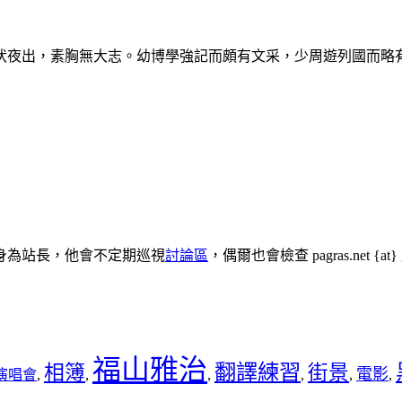
伏夜出，素胸無大志。幼博學強記而頗有文采，少周遊列國而略
身為站長，他會不定期巡視
討論區
，偶爾也會檢查 pagras.net 
福山雅治
翻譯練習
相簿
街景
電影
演唱會
,
,
,
,
,
,