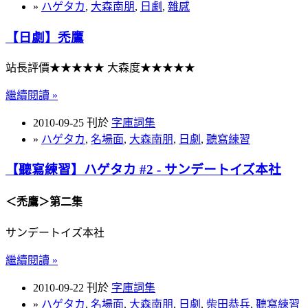
»
ハゲタカ
,
大森南朋
,
日劇
,
雜感
【日劇】禿鷹
站長評價★★★★★ 大森度★★★★★
繼續閱讀 »
2010-09-25 刊於
字庫詞集
»
ハゲタカ
,
名場面
,
大森南朋
,
日劇
,
聽寫練習
【聽寫練習】ハゲタカ #2 - サンデートイズ本社
＜禿鷹＞第二集
サンデートイズ本社
繼續閱讀 »
2010-09-22 刊於
字庫詞集
»
ハゲタカ
,
名場面
,
大森南朋
,
日劇
,
柴田恭兵
,
聽寫練習