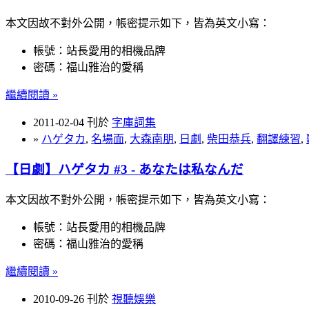
本文因故不對外公開，帳密提示如下，皆為英文小寫：
帳號：站長愛用的相機品牌
密碼：福山雅治的愛稱
繼續閱讀 »
2011-02-04 刊於
字庫詞集
»
ハゲタカ
,
名場面
,
大森南朋
,
日劇
,
柴田恭兵
,
翻譯練習
,
【日劇】ハゲタカ #3 - あなたは私なんだ
本文因故不對外公開，帳密提示如下，皆為英文小寫：
帳號：站長愛用的相機品牌
密碼：福山雅治的愛稱
繼續閱讀 »
2010-09-26 刊於
視聽娛樂