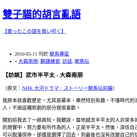
雙子貓的胡言亂語
【腐ったこの国を買い叩く】
2010-05-11 刊於
龍馬專區
»
大森南朋
,
翻譯練習
,
訪談
,
龍馬伝
【訪談】武市半平太 - 大森南朋
（原文：
NHK 大河ドラマ．ストーリー龍馬伝前編
）
我原本就喜歡歷史，尤其是幕末，果然特別有趣。不僅時代的
人。不過這種悲劇的部分我很喜歡。
開拍前我去了一趟高知。我聽說，當地感念半平太的人非常多
的現實中，努力要有所作為的人，正是半平太。然後，深信自
可以脫藩保命，卻還是選擇了回去。到最後也沒有改變自己的