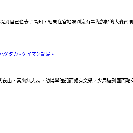
播上提到自己也去了高知，結果在當地遇到沒有事先約好的大森南
ゲタカ - ケイマン諸島 »
伏夜出，素胸無大志。幼博學強記而頗有文采，少周遊列國而略