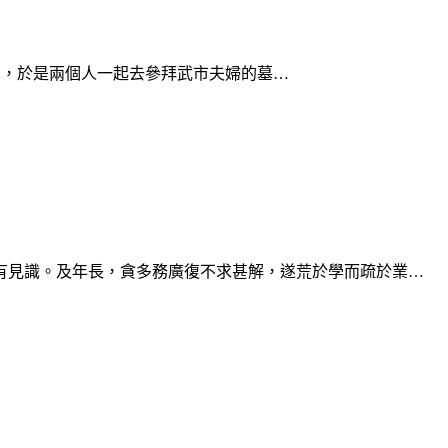
朋，於是兩個人一起去參拜武市夫婦的墓…
有見識。及年長，貪多務廣復不求甚解，遂荒於學而疏於業…