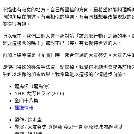
不過也有寂寞的地方。自己所堅信的方向，最希望他能夠理解
同的角度在前進。有著相似的境遇、有著同樣想要改變現狀的
變得很有趣。
所以現在，我們三個人會一起討論「該怎麼行動」之類的事。
是要這樣念的嗎！」驚訝不已（笑）有著獨特世界的人。
再加上總導演是《禿鷹》時一起合作過的大友啓史。大友先生
即使把特殊的導演手法這一點拿掉，我覺得本劇也會成為前所
生難以想像的加乘效果。我希望能以這樣的心情邁步向前。
龍馬伝（龍馬傳）
NHK
大河ドラマ (2010)
全四十八集
播送情報
製作 / 鈴木圭
導演 / 大友啓史 真鍋斎 渡辺一貴 梶原登城 福岡利武