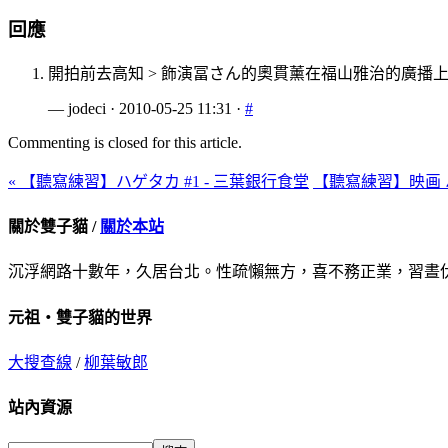
回應
開拍前去高知 > 飾演冨さん的奧貫薰在福山雅治的廣
— jodeci · 2010-05-25 11:31 ·
#
Commenting is closed for this article.
« 【聽寫練習】ハゲタカ #1 - 三葉銀行食堂
【聽寫練習】映画 ハ
關於雙子貓 /
關於本站
沉浮網路十數年，久居台北。性疏懶無方，喜不務正業，習晝
元祖‧雙子貓的世界
大搜查線
/
柳葉敏郎
站內資源