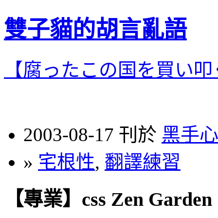
雙子貓的胡言亂語
【腐ったこの国を買い叩
2003-08-17 刊於
黑手
»
宅根性
,
翻譯練習
【專業】css Zen Gard