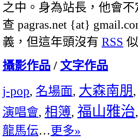
之中。身為站長，他會不
查 pagras.net {at} 
義，但這年頭沒有
RSS
似
攝影作品
/
文字作品
大森南朋
j-pop
名場面
,
,
福山雅治
相簿
演唱會
,
,
龍馬伝
…
更多»