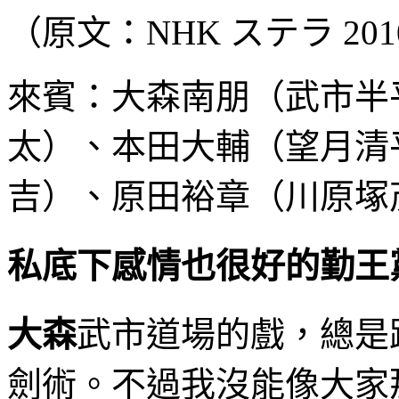
（原文：NHK ステラ 2010
來賓：大森南朋（武市半
太）、本田大輔（望月清
吉）、原田裕章（川原塚
私底下感情也很好的勤王
大森
武市道場的戲，總是
劍術。不過我沒能像大家