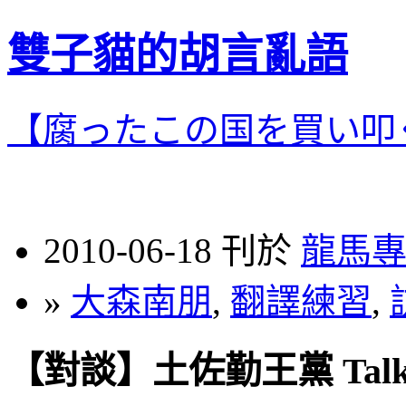
雙子貓的胡言亂語
【腐ったこの国を買い叩
2010-06-18 刊於
龍馬
»
大森南朋
,
翻譯練習
,
【對談】土佐勤王黨 Talk 