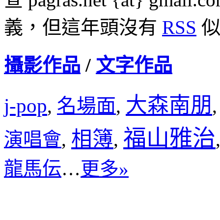
義，但這年頭沒有
RSS
似
攝影作品
/
文字作品
大森南朋
j-pop
名場面
,
,
福山雅治
相簿
演唱會
,
,
龍馬伝
…
更多»