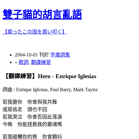
雙子貓的胡言亂語
【腐ったこの国を買い叩く】
2004-10-01 刊於
字庫詞集
»
歌詞
,
翻譯練習
【翻譯練習】Hero - Enrique Iglesias
詞曲 / Enrique Iglesias, Paul Barry, Mark Taylor
若我邀你 你會與我共舞
或是逃走 頭也不回
若我哭泣 你會否因此落淚
今晚 你能拯救我的靈魂嗎
若我碰觸你的唇 你會顫抖