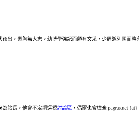
伏夜出，素胸無大志。幼博學強記而頗有文采，少周遊列國而略
身為站長，他會不定期巡視
討論區
，偶爾也會檢查 pagras.net 