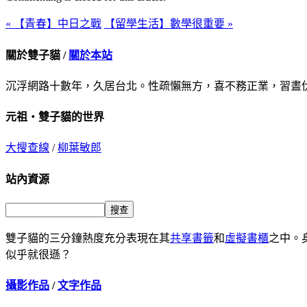
« 【青春】中日之戰
【留學生活】數學很重要 »
關於雙子貓 /
關於本站
沉浮網路十數年，久居台北。性疏懶無方，喜不務正業，習晝
元祖‧雙子貓的世界
大搜查線
/
柳葉敏郎
站內資源
雙子貓的三分鐘熱度充分表現在其
共享書籤
和
虛擬書櫃
之中。
似乎就很遜？
攝影作品
/
文字作品