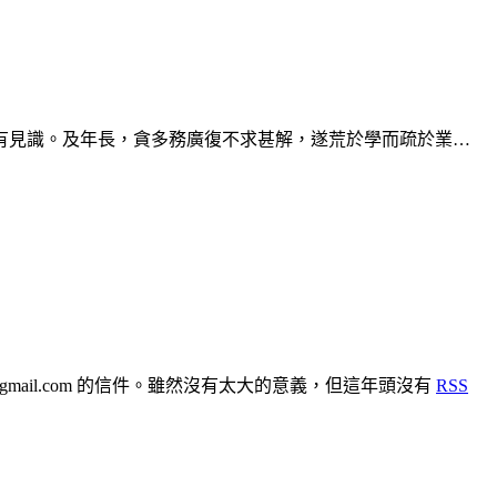
有見識。及年長，貪多務廣復不求甚解，遂荒於學而疏於業…
{at} gmail.com 的信件。雖然沒有太大的意義，但這年頭沒有
RSS