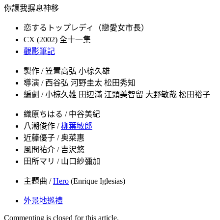
你讓我摒息神移
恋するトップレディ（戀愛女市長）
CX (2002) 全十一集
觀影筆記
製作 / 笠置高弘 小椋久雄
導演 / 西谷弘 河野圭太 松田秀知
編劇 / 小椋久雄 田辺滿 江頭美智留 大野敏哉 松田裕子
織原ちはる / 中谷美紀
八潮俊作 /
柳葉敏郎
近藤優子 / 奥菜惠
風間祐介 / 吉沢悠
田所マリ / 山口紗彌加
主題曲 /
Hero
(Enrique Iglesias)
外景地巡禮
Commenting is closed for this article.