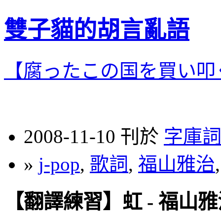
雙子貓的胡言亂語
【腐ったこの国を買い叩
2008-11-10 刊於
字庫
»
j-pop
,
歌詞
,
福山雅治
【翻譯練習】虹 - 福山雅