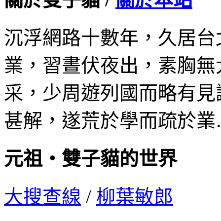
沉浮網路十數年，久居台
業，習晝伏夜出，素胸無
采，少周遊列國而略有見
甚解，遂荒於學而疏於業
元祖‧雙子貓的世界
大搜查線
/
柳葉敏郎