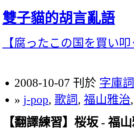
雙子貓的胡言亂語
【腐ったこの国を買い叩
2008-10-07 刊於
字庫
»
j-pop
,
歌詞
,
福山雅治
【翻譯練習】桜坂 - 福