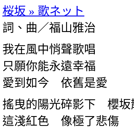
桜坂 » 歌ネット
詞、曲／福山雅治
我在風中悄聲歌唱
只願你能永遠幸福
愛到如今 依舊是愛
搖曳的陽光碎影下 櫻坂
這淺紅色 像極了悲傷