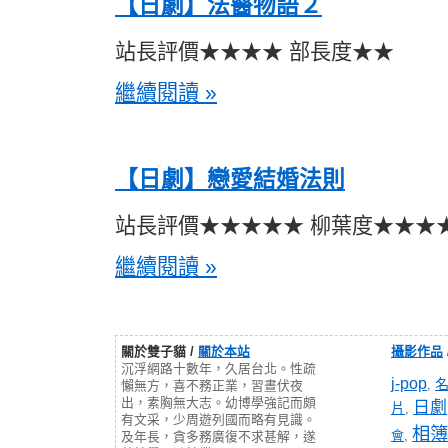
【日劇】法醫物語２
站長評價★★★★ 部長度★★
繼續閱讀 »
【日劇】戀愛結婚法則
站長評價★★★★★ 柳葉度★★★
繼續閱讀 »
關於雙子貓 /
關於本站
攝影作品
沉浮網路十數年，久居台北。性疏
j-pop
,
懶無方，喜不務正業，習晝伏夜
出，素胸無大志。幼博學強記而頗
日劇
片
,
有文采，少周遊列國而略有見識。
相簿
會
,
及年長，貪多務廣復不求甚解，遂