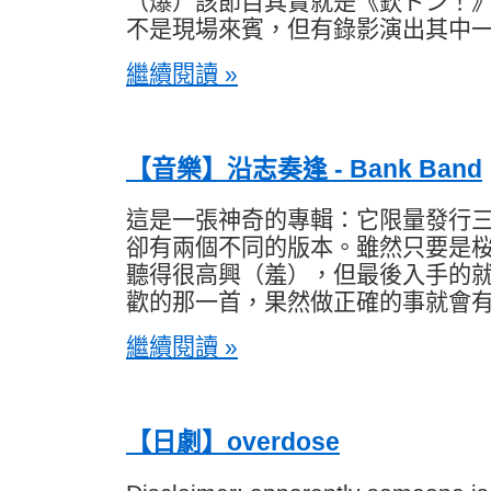
（爆）該節目其實就是《欽ドン！
不是現場來賓，但有錄影演出其中
繼續閱讀 »
【音樂】沿志奏逢 - Bank Band
這是一張神奇的專輯：它限量發行
卻有兩個不同的版本。雖然只要是
聽得很高興（羞），但最後入手的
歡的那一首，果然做正確的事就會
繼續閱讀 »
【日劇】overdose