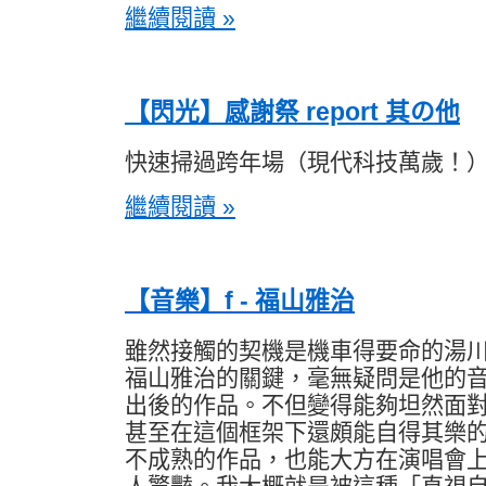
繼續閱讀 »
【閃光】感謝祭 report 其の他
快速掃過跨年場（現代科技萬歲！
繼續閱讀 »
【音樂】f - 福山雅治
雖然接觸的契機是機車得要命的湯
福山雅治的關鍵，毫無疑問是他的
出後的作品。不但變得能夠坦然面
甚至在這個框架下還頗能自得其樂
不成熟的作品，也能大方在演唱會