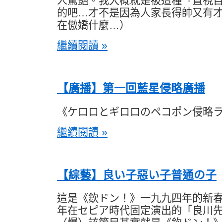
人驚豔。我大概就是被這種「直視
的吧…才不是因為人家長得帥又有
在傲嬌什麼…）
繼續閱讀 »
【廣播】第一回藍星侵略廣播
《ケロロとギロロのペコポン侵略
繼續閱讀 »
【綜藝】良い子惡い子普通の子
這是《欽ドン！》一九九四年的新
年在セピア時代固定演出的「良川