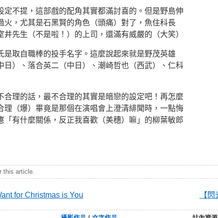
設定不提，這部戲的配角其實都滿討喜的。但是野島伸
過火，尤其是石黑賢的角色（頭痛）對了，魚住科長
室井先生（不是啦！）的上司，還滿有威嚴的（大笑）
氏是取自職棒的投手名字。這麼說起來就是野茂英雄
中日）、落合英二（中日）、潮崎哲也（西武）、仁科
不合理的話，最不合理的其實是暗戀的設定吧！再怎麼
合理（爆）畢竟是那個在演唱會上澄清緋聞時，一點悔
應「有什麼關係，反正我喜歡（美穗）嘛」的柳葉敏郎
this article.
 for Christmas is You
【閃
攝影作品
/
文字作品
站內資源