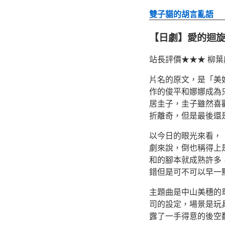
雙子貓的胡言亂語
【日劇】愛的迴
站長評價★★★ 柳
片名的原文，是「美
作的俊平和娜娜成為
居圭子，圭子雖然喜
折離奇，但是最後還
以今日的眼光來看，
劇來說，倒也稱得上
和的腳本就成熟許多
錯但是可不可以早一
主題曲是中山美穗的
司的設定，場景是玩
露了一手得意的後空