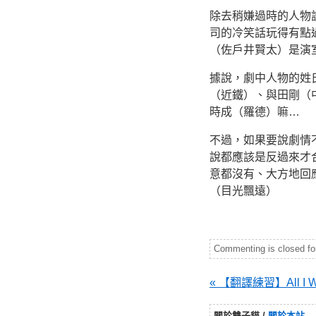
除去稍嫌過時的人物
司的冷笑話玩得有點
（佐戶井賢太）是演
據說，劇中人物的姓
（近鐵）、與田剛（
時成（羅德）嘛…
不過，如果要說劇情
說都應該是反過來才
意都沒有、大方地回
（目光飄遠）
Commenting is closed for 
« 【翻譯練習】All I Want
關於雙子貓 /
關於本站