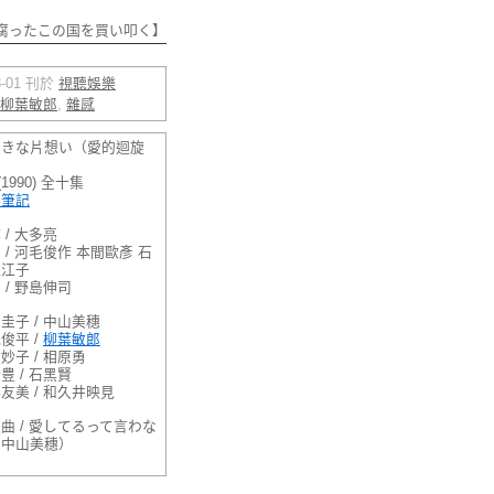
腐ったこの国を買い叩く】
03-01 刊於
視聽娛樂
柳葉敏郎
,
雜感
てきな片想い（愛的迴旋
）
(1990) 全十集
影筆記
 / 大多亮
 / 河毛俊作 本間歐彥 石
理江子
 / 野島伸司
圭子 / 中山美穗
俊平 /
柳葉敏郎
妙子 / 相原勇
豊 / 石黑賢
友美 / 和久井映見
曲 / 愛してるって言わな
（中山美穗）