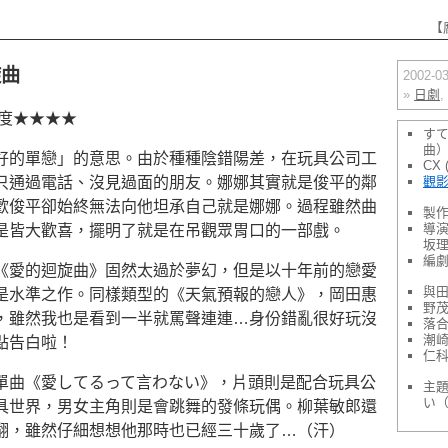
【
旋曲
2002-
»
日劇
,
葉度★★★★
す
曲
好的單戀」的意思。由於種種陰錯陽差，在玩具公司工
CX 
觀
只通過電話、沒見過面的朋友。娜娜其實就是俊平的鄰
歡俊平卻始終無法向他坦承自己就是娜娜。過程雖然曲
製作
導演
是皆大歡喜，擺明了就是在吊觀眾胃口的一部戲。
坂
編劇
《愛的迴旋曲》固然太過於夢幻，但是以十年前的戀愛
與田
是水準之作。同樣類型的《天氣預報的戀人》，岡田惠
野茂
，雖然我也是看到一半就罵聲連連…身份錯亂很好玩沒
落合
潮崎
點告白啦！
仁科
單曲《愛してるって言わない》，片頭則是配合玩具公
主題
い
具世界，男女主角則是會跳舞的發條玩偶。柳葉敏郎還
翻，雖然仔細想想他那時也已經三十歲了…（汗）