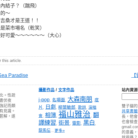
竹內結子？（踹飛）
演的～
毆吉桑才是王道！！
真是菜市場名（乾笑）
翔好可愛～～～～～～（大心）
this article.
 Paradise
【
攝影作品
/
文字作品
站內資源
北。性疏
大森南朋
j-pop
名場面
底
,
,
,
晝伏夜
強記而頗
雙子貓的
日劇
片
柳葉敏郎
,
,
,
歌詞
,
演唱
有見識。
共享書籤
福山雅治
翻
相簿
會
,
,
,
甚解，遂
長，他會
譯練習
黑白
也會檢查 pa
街景
電影
,
,
,
,
gmail
龍馬伝
…
更多»
的意義
就很遜？