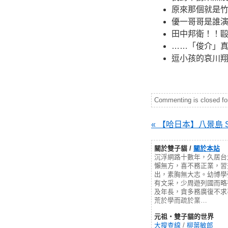
原來那個就是
優一哥哥是誰
田中邦衛！！
……「俊介」
逗小孩的哀川
Commenting is closed for 
« 【哈日本】八景島 Sea
關於雙子貓 /
關於本站
沉浮網路十數年，久居台
懶無方，喜不務正業，習
出，素胸無大志。幼博學
有文采，少周遊列國而略
及年長，貪多務廣復不求
荒於學而疏於業…
元祖‧雙子貓的世界
大搜查線
/
柳葉敏郎