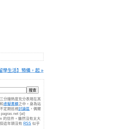
留學生活】預備，起 »
三分鐘熱度充分表現在其
和
虛擬書櫃
之中。身為站
不定期巡視
討論區
，偶爾
gras.net {at}
.com 的信件。雖然沒有太大
，但這年頭沒有
RSS
似乎