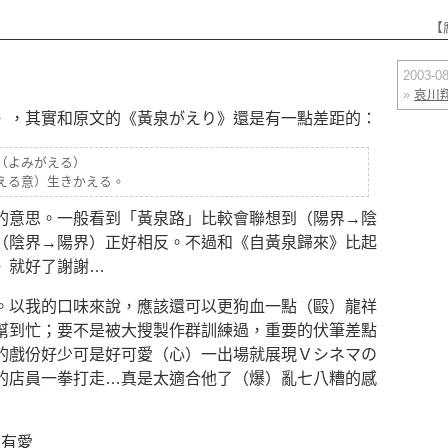
【
2003-
»
哀川
》，其實和原文的《黃泉がえり》還是有一點差距的：
（よみがえる）
える意）生きかえる。
的意思。一般看到「黃泉路」比較會聯想到（陽界→陰
（陰界→陽界）正好相反。不過和《自黃泉歸來》比起
》就好了謝謝…
。以我的口味來說，應該還可以更狗血一點（毆）龍祥
幫到忙；要不是被大搜製作群訓練過，重要的伏筆差點
的戲份好少可是好可愛（心）一出場就展現Ｖシネマの
的店員一拳打走…真是太適合他了（爆）亂七八糟的感
沒有愛