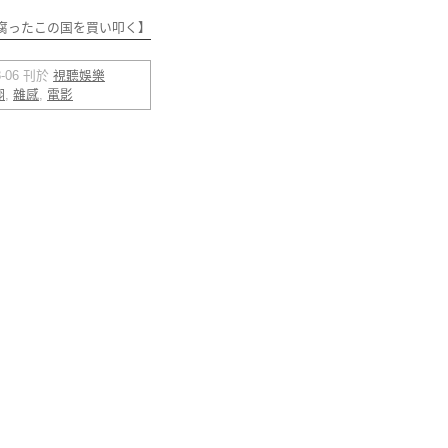
腐ったこの国を買い叩く】
08-06 刊於
視聽娛樂
翔
,
雜感
,
電影