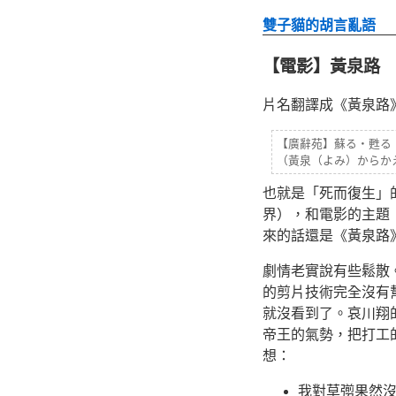
雙子貓的胡言亂語
【電影】黃泉路
片名翻譯成《黃泉路
【廣辭苑】蘇る‧甦る
（黃泉（よみ）からか
也就是「死而復生」
界），和電影的主題
來的話還是《黃泉路
劇情老實說有些鬆散
的剪片技術完全沒有
就沒看到了。哀川翔
帝王的氣勢，把打工
想：
我對草彅果然