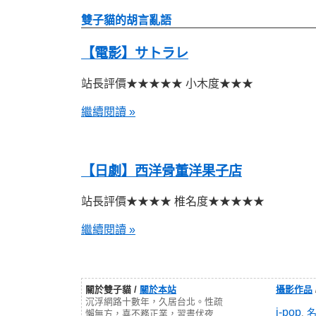
雙子貓的胡言亂語
【電影】サトラレ
站長評價★★★★★ 小木度★★★
繼續閱讀 »
【日劇】西洋骨董洋果子店
站長評價★★★★ 椎名度★★★★★
繼續閱讀 »
關於雙子貓 /
關於本站
攝影作品
沉浮網路十數年，久居台北。性疏
j-pop
,
懶無方，喜不務正業，習晝伏夜