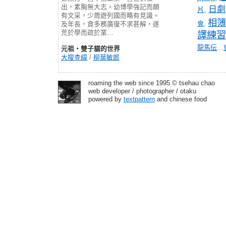
出，素胸無大志。幼博學強記而頗
日劇
片
,
有文采，少周遊列國而略有見識。
相簿
會
,
及年長，貪多務廣復不求甚解，遂
荒於學而疏於業…
譯練習
龍馬伝
…
元祖‧雙子貓的世界
大搜查線
/
柳葉敏郎
roaming the web since 1995 © tsehau chao
web developer / photographer / otaku
powered by
textpattern
and chinese food