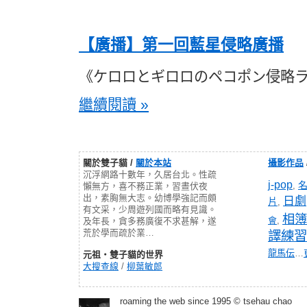
【廣播】第一回藍星侵略廣播
《ケロロとギロロのペコポン侵略
繼續閱讀 »
關於雙子貓 /
關於本站
攝影作品
沉浮網路十數年，久居台北。性疏
j-pop
,
懶無方，喜不務正業，習晝伏夜
出，素胸無大志。幼博學強記而頗
日劇
片
,
有文采，少周遊列國而略有見識。
相簿
會
,
及年長，貪多務廣復不求甚解，遂
荒於學而疏於業…
譯練習
龍馬伝
…
元祖‧雙子貓的世界
大搜查線
/
柳葉敏郎
roaming the web since 1995 © tsehau chao