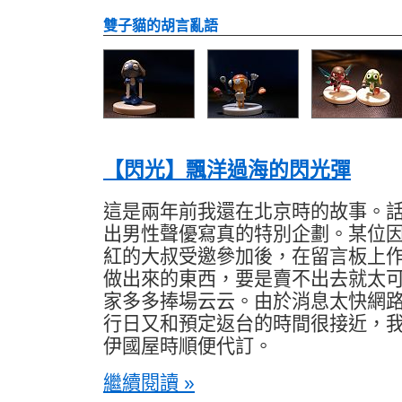
雙子貓的胡言亂語
【閃光】飄洋過海的閃光彈
這是兩年前我還在北京時的故事。
出男性聲優寫真的特別企劃。某位
紅的大叔受邀參加後，在留言板上
做出來的東西，要是賣不出去就太
家多多捧場云云。由於消息太快網
行日又和預定返台的時間很接近，
伊國屋時順便代訂。
繼續閱讀 »