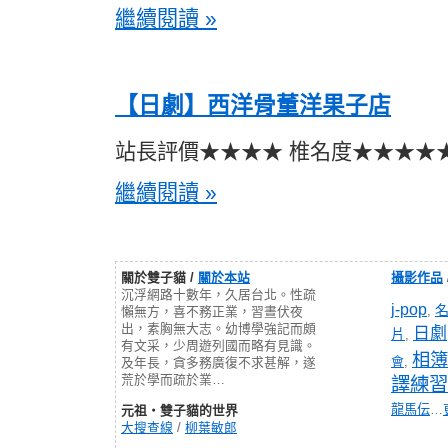
繼續閱讀 »
【日劇】西洋骨董洋果子店
站長評價★★★★ 椎名度★★★★
繼續閱讀 »
關於雙子貓 /
關於本站
攝影作品
沉浮網路十數年，久居台北。性疏
j-pop
,
懶無方，喜不務正業，習晝伏夜
出，素胸無大志。幼博學強記而頗
日劇
片
,
有文采，少周遊列國而略有見識。
相簿
會
,
及年長，貪多務廣復不求甚解，遂
荒於學而疏於業…
譯練習
龍馬伝
…
元祖‧雙子貓的世界
大搜查線
/
柳葉敏郎