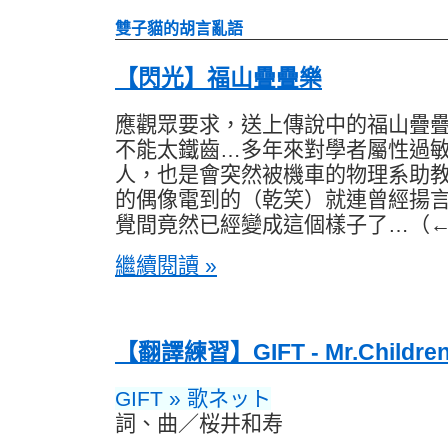
雙子貓的胡言亂語
【閃光】福山疊疊樂
應觀眾要求，送上傳說中的福山疊
不能太鐵齒…多年來對學者屬性過
人，也是會突然被機車的物理系助
的偶像電到的（乾笑）就連曾經揚
覺間竟然已經變成這個樣子了…（
繼續閱讀 »
【翻譯練習】GIFT - Mr.Childre
GIFT » 歌ネット
詞、曲／桜井和寿