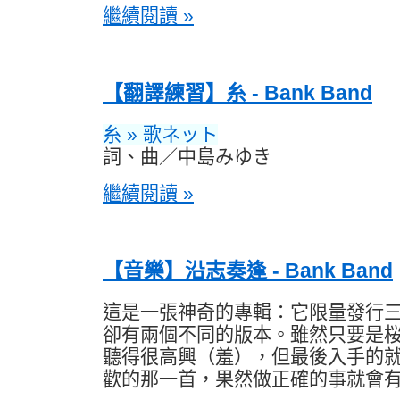
繼續閱讀 »
【翻譯練習】糸 - Bank Band
糸 » 歌ネット
詞、曲／中島みゆき
繼續閱讀 »
【音樂】沿志奏逢 - Bank Band
這是一張神奇的專輯：它限量發行
卻有兩個不同的版本。雖然只要是
聽得很高興（羞），但最後入手的
歡的那一首，果然做正確的事就會