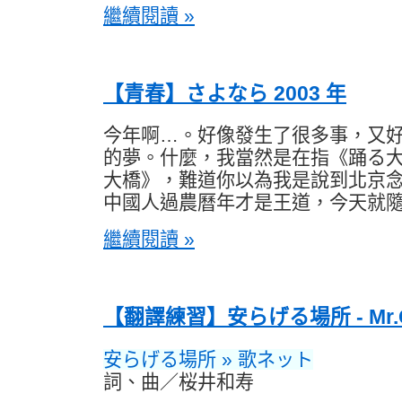
繼續閱讀 »
【青春】さよなら 2003 年
今年啊…。好像發生了很多事，又
的夢。什麼，我當然是在指《踊る
大橋》，難道你以為我是說到北京
中國人過農曆年才是王道，今天就
繼續閱讀 »
【翻譯練習】安らげる場所 - Mr.Ch
安らげる場所 » 歌ネット
詞、曲／桜井和寿