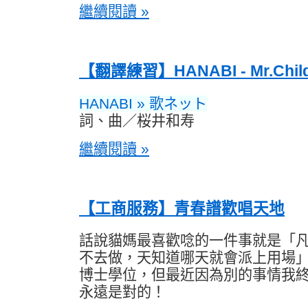
繼續閱讀 »
【翻譯練習】HANABI - Mr.Child
HANABI » 歌ネット
詞、曲／桜井和寿
繼續閱讀 »
【工商服務】青春譜歡唱天地
話說貓媽最喜歡唸的一件事就是「
不去做，天知道哪天就會派上用場
博士學位，但最近因為別的事情我
永遠是對的！