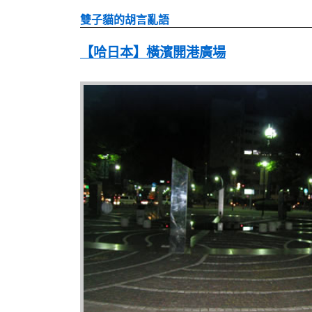
雙子貓的胡言亂語
【哈日本】橫濱開港廣場