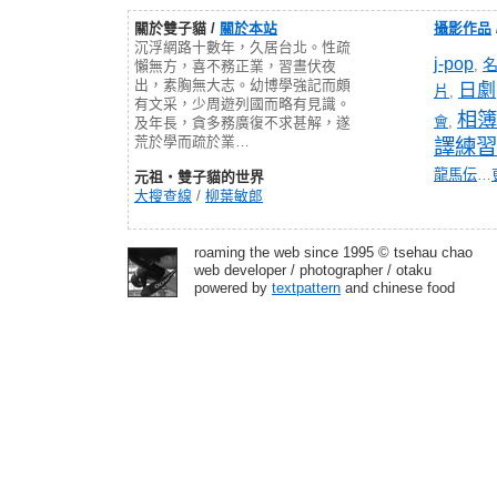
關於雙子貓 /
關於本站
攝影作品
沉浮網路十數年，久居台北。性疏
j-pop
,
懶無方，喜不務正業，習晝伏夜
出，素胸無大志。幼博學強記而頗
日劇
片
,
有文采，少周遊列國而略有見識。
相簿
會
,
及年長，貪多務廣復不求甚解，遂
荒於學而疏於業…
譯練習
龍馬伝
…
元祖‧雙子貓的世界
大搜查線
/
柳葉敏郎
roaming the web since 1995 © tsehau chao
web developer / photographer / otaku
powered by
textpattern
and chinese food