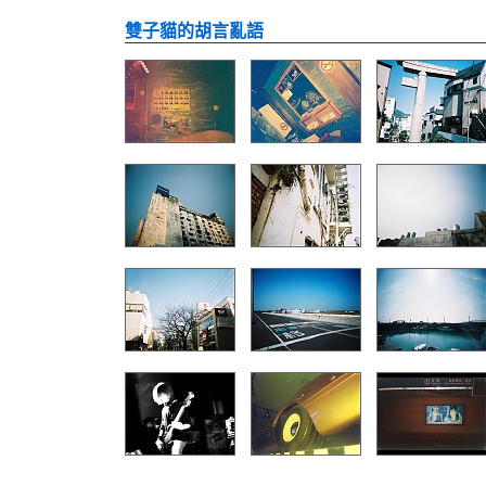
雙子貓的胡言亂語