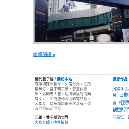
繼續閱讀 »
關於雙子貓 /
關於本站
攝影作品
沉浮網路十數年，久居台北。性疏
j-pop
,
懶無方，喜不務正業，習晝伏夜
出，素胸無大志。幼博學強記而頗
日劇
片
,
有文采，少周遊列國而略有見識。
相簿
會
,
及年長，貪多務廣復不求甚解，遂
荒於學而疏於業…
譯練習
龍馬伝
…
元祖‧雙子貓的世界
大搜查線
/
柳葉敏郎