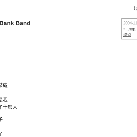
【
ank Band
2004-
»
j-pop
練習
某處
是我
了什麼人
子
子