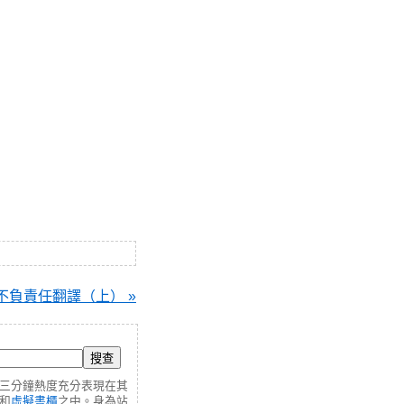
ey 不負責任翻譯（上） »
三分鐘熱度充分表現在其
和
虛擬書櫃
之中。身為站