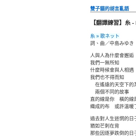
雙子貓的胡言亂語
【翻譯練習】糸 - B
糸 » 歌ネット
詞、曲／中島みゆき
人與人為什麼會邂逅
我們一無所知
什麼時候會與人相遇
我們也不得而知
在遙遠的天空下的
兩個不同的故事
直的線是你 橫的線
織成的布 或許溫暖
過去對人生迷惘的日
猶如芒刺在背
那些因逐夢跌倒的日