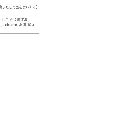
腐ったこの国を買い叩く】
11-11 刊於
字庫詞集
,
mr.children
,
歌詞
,
翻譯