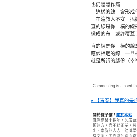
也仍隱隱作痛
這樣的線 會形成
在這教人不安 搖
直的線是你 橫的線
織成的布 或許覆蓋
直的線是你 橫的線
應該相遇的線 一旦
就是所謂的緣份（幸
Commenting is closed for 
« 【青春】我真的是
關於雙子貓 /
關於本站
沉浮網路十數年，久居台
懶無方，喜不務正業，習
出，素胸無大志。幼博學
有文采，少周遊列國而略