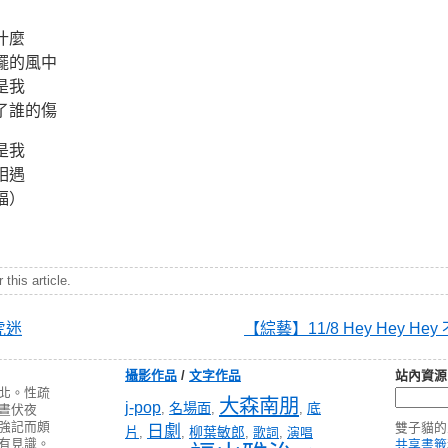
什麼
擺的風中
是我
了誰的傷
是我
相遇
福）
this article.
虎迷
【綜藝】11/8 Hey Hey H
攝影作品
/
文字作品
站內資源
北。性疏
大森南朋
j-pop
名場面
底
,
,
,
晝伏夜
強記而頗
雙子貓的
日劇
片
柳葉敏郎
,
,
,
歌詞
,
演唱
有見識。
共享書籤