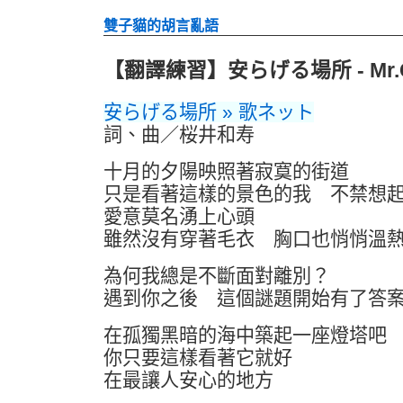
雙子貓的胡言亂語
【翻譯練習】安らげる場所 - Mr.Ch
安らげる場所 » 歌ネット
詞、曲／桜井和寿
十月的夕陽映照著寂寞的街道
只是看著這樣的景色的我 不禁想
愛意莫名湧上心頭
雖然沒有穿著毛衣 胸口也悄悄溫
為何我總是不斷面對離別？
遇到你之後 這個謎題開始有了答
在孤獨黑暗的海中築起一座燈塔吧
你只要這樣看著它就好
在最讓人安心的地方