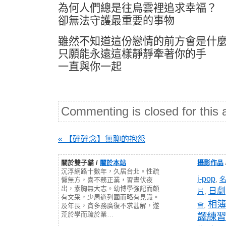
為何人們總是往烏雲裡追求幸福？
卻無法守護最重要的事物
雖然不知道這份戀情的前方會是什
只願能永遠這樣靜靜牽著你的手
一直與你一起
Commenting is closed for this a
« 【碎碎念】無聊的抱怨
關於雙子貓 /
關於本站
攝影作品
沉浮網路十數年，久居台北。性疏
j-pop
,
懶無方，喜不務正業，習晝伏夜
出，素胸無大志。幼博學強記而頗
日劇
片
,
有文采，少周遊列國而略有見識。
相簿
會
,
及年長，貪多務廣復不求甚解，遂
荒於學而疏於業…
譯練習