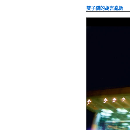
雙子貓的胡言亂語