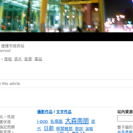
 台北 捷運市政府站
eserved
»
夜拍
,
底片
,
街景
,
車站
this article.
攝影作品
/
文字作品
站內資源
北。性疏
大森南朋
j-pop
名場面
底
,
,
,
晝伏夜
強記而頗
雙子貓的
日劇
片
柳葉敏郎
,
,
,
歌詞
,
演唱
有見識。
共享書籤