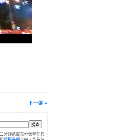
下一張 »
三分鐘熱度充分表現在其
和
虛擬書櫃
之中。身為站