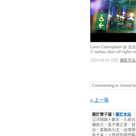
Lomo Colorsplash @
© tsehau chao all rights r
2004-08-01 刊於
攝影作品
Commenting is closed for 
« 上一張
關於雙子貓 /
關於本站
沉浮網路十數年，久居台
懶無方，喜不務正業，習
出，素胸無大志。幼博學
有文采，少周遊列國而略