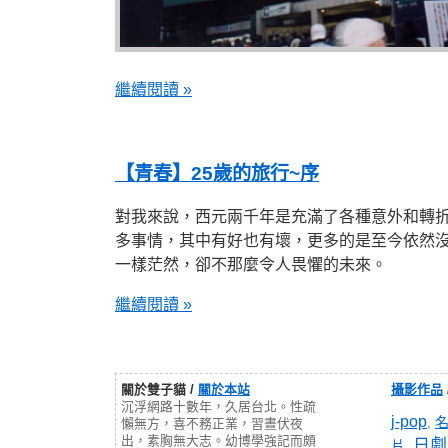
繼續閱讀 »
【青春】25歲的旅行~序
對我來說，西元兩千年是充滿了各種意外和轉
多事情，其中有好也有壞，更多的是至今依然
一樣茫然，卻不那麼令人畏懼的未來。
繼續閱讀 »
關於雙子貓 /
關於本站
攝影作品
沉浮網路十數年，久居台北。性疏
j-pop
,
懶無方，喜不務正業，習晝伏夜
出，素胸無大志。幼博學強記而頗
日劇
片
,