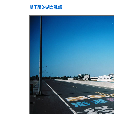
雙子貓的胡言亂語