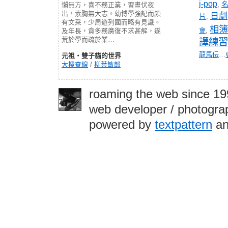
j-pop
,
懶無方，喜不務正業，習晝伏夜
出，素胸無大志。幼博學強記而頗
日劇
片
,
有文采，少周遊列國而略有見識。
相簿
會
,
及年長，貪多務廣復不求甚解，遂
荒於學而疏於業…
譯練習
龍馬伝
…
元祖‧雙子貓的世界
大搜查線
/
柳葉敏郎
roaming the web since 1
web developer / photograp
powered by
textpattern
an