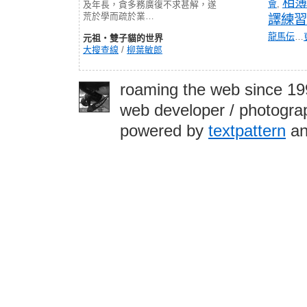
相簿
會
,
及年長，貪多務廣復不求甚解，遂
荒於學而疏於業…
譯練習
龍馬伝
…
元祖‧雙子貓的世界
大搜查線
/
柳葉敏郎
roaming the web since 1
web developer / photograp
powered by
textpattern
an