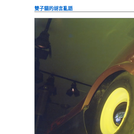
雙子貓的胡言亂語