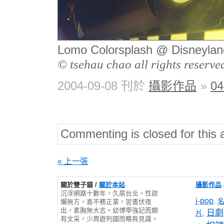
Lomo Colorsplash @ Disneyland
© tsehau chao all rights reserve
2004-09-08 刊於
攝影作品
»
0
Commenting is closed for this a
« 上一張
關於雙子貓 /
關於本站
攝影作品
沉浮網路十數年，久居台北。性疏
j-pop
,
懶無方，喜不務正業，習晝伏夜
出，素胸無大志。幼博學強記而頗
日劇
片
,
有文采，少周遊列國而略有見識。