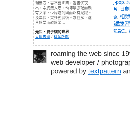
j-pop
,
懶無方，喜不務正業，習晝伏夜
出，素胸無大志。幼博學強記而頗
日劇
片
,
有文采，少周遊列國而略有見識。
相簿
會
,
及年長，貪多務廣復不求甚解，遂
荒於學而疏於業…
譯練習
龍馬伝
…
元祖‧雙子貓的世界
大搜查線
/
柳葉敏郎
roaming the web since 1
web developer / photograp
powered by
textpattern
an