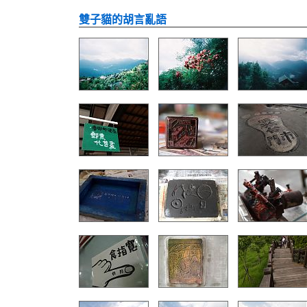
雙子貓的胡言亂語