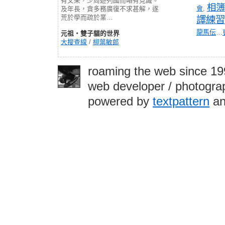
有文采，少周遊列國而略有見識。
相簿
會
,
及年長，貪多務廣復不求甚解，遂
荒於學而疏於業…
譯練習
龍馬伝
…
元祖‧雙子貓的世界
大搜查線
/
柳葉敏郎
roaming the web since 1
web developer / photograp
powered by
textpattern
an