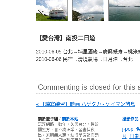
【愛台灣】南投二日遊
2010-06-05 台北→埔里酒廠→廣興紙寮→桃
2010-06-06 民宿→清境農場→日月潭→台北
Commenting is closed for this a
« 【聽寫練習】映画 ハゲタカ - ケイマン諸島
關於雙子貓 /
關於本站
攝影作品
沉浮網路十數年，久居台北。性疏
j-pop
,
懶無方，喜不務正業，習晝伏夜
出，素胸無大志。幼博學強記而頗
日劇
片
,