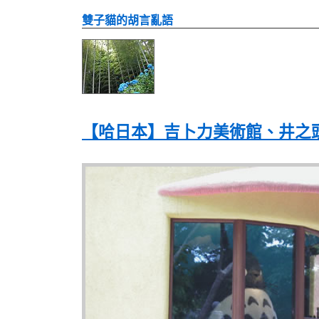
雙子貓的胡言亂語
【哈日本】吉卜力美術館、井之