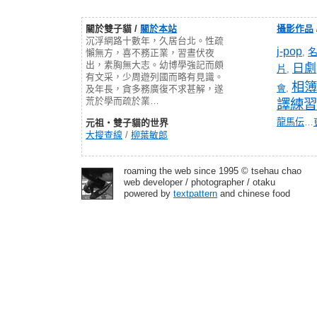
關於雙子貓 /
關於本站
攝影作品
沉浮網路十數年，久居台北。性疏
j-pop
,
懶無方，喜不務正業，習晝伏夜
出，素胸無大志。幼博學強記而頗
日劇
片
,
有文采，少周遊列國而略有見識。
相簿
會
,
及年長，貪多務廣復不求甚解，遂
荒於學而疏於業…
譯練習
龍馬伝
…
元祖‧雙子貓的世界
大搜查線
/
柳葉敏郎
roaming the web since 1995 © tsehau chao
web developer / photographer / otaku
powered by
textpattern
and chinese food