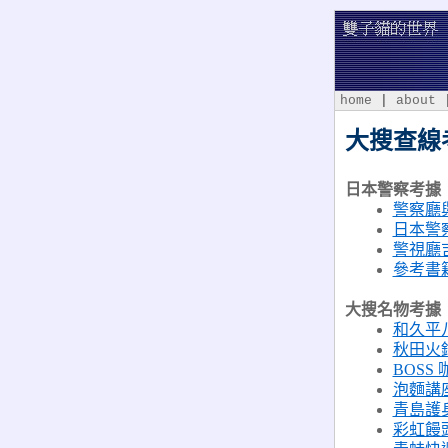
home
|
about
雙子貓的世
大搜查線
日本警察考據
警察廳
日本警
警視廳吉
參考書
大搜名物考據
和久平
秋田火
BOSS
泡麵講
青島護
彩虹饅