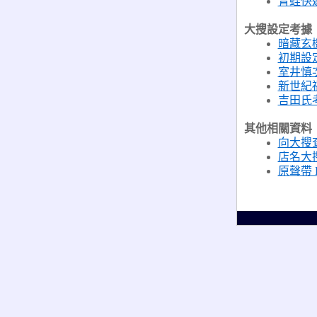
青蛙快
大搜設定考據
暗藏玄
初期設
室井慎
新世紀
吉田氏
其他相關資料
向大搜
店名大
原聲帶 R