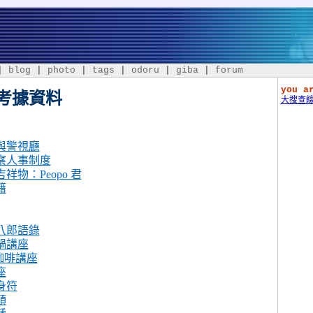
|
blog
|
photo
|
tags
|
odoru
|
giba
|
forum
界 pagras.net
you a
考據資料
大搜查
與警視廳
察人事制度
祥物：Peopo 君
籍
八郎語錄
鍋講座
 咖啡講座
座
身符
頭