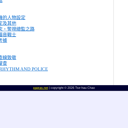
遞
機的人物設定
定及其他
次‧警視總監之路
福音戰士
考據
查線致敬
搜查
HYTHM AND POLICE
pagras.net
| copyright © 2026 Tse-hau Chao