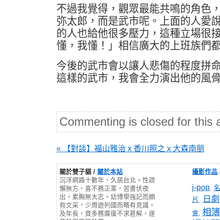
不過我覺得，觀眾最能共鳴的角色
弥太郎，而是武市呢。上面的人愛
的人也給他很多壓力，這種立場很
懂，我懂！」相信廣大的上班族們
今後的武市會以讓人悲傷的程度拼
這樣的武市，我會全力演出他的風
Commenting is closed for this a
« 【對談】福山雅治 x 香川照之 x 大森南朋
關於雙子貓 /
關於本站
攝影作品
沉浮網路十數年，久居台北。性疏
j-pop
,
懶無方，喜不務正業，習晝伏夜
出，素胸無大志。幼博學強記而頗
日劇
片
,
有文采，少周遊列國而略有見識。
相簿
會
,
及年長，貪多務廣復不求甚解，遂