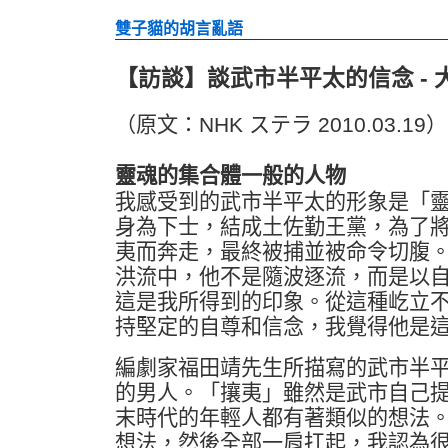
雙子貓的胡言亂語
【訪談】談武市半平太的信念 - 
（原文：NHK ステラ 2010.03.19）
靈魂的集合體一般的人物
我感受到的武市半平太的形象是「
身為下士，結成土佐勤王黨，為了
夷而奔走，最終被捕並被命令切腹
洪流中，他不是隨波逐流，而是以
這是我所得到的印象。從這種屹立
持堅定的自尊和信念，我覺得他是
編劇家福田靖先生所描寫的武市半
的男人。「攘夷」雖然是武市自己
末時代的年輕人都有著類似的想法
想法，然後全部一肩扛起，我認為