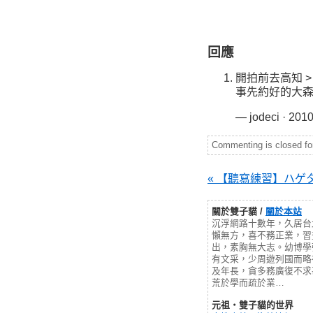
回應
開拍前去高知 
事先約好的大
— jodeci · 2010
Commenting is closed for 
« 【聽寫練習】ハゲタ
關於雙子貓 /
關於本站
沉浮網路十數年，久居台
懶無方，喜不務正業，習
出，素胸無大志。幼博學
有文采，少周遊列國而略
及年長，貪多務廣復不求
荒於學而疏於業…
元祖‧雙子貓的世界