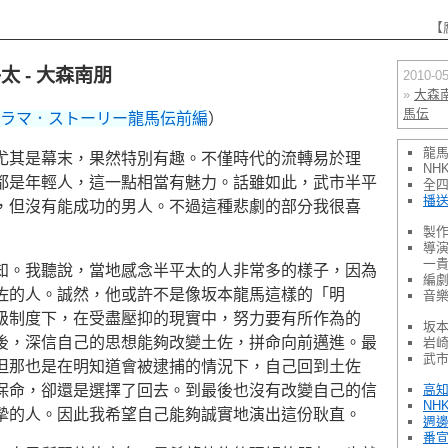
【
 - 大森南朋
2010-
»
大森
馬伝
河ドラマ．ストーリー龍馬伝前編
）
龍
尤其是幕末，果然特別有趣。不僅時代的流轉易於理
NH
都是年輕人，這一點相當有魅力。話雖如此，武市半平
全
播
，但沒有能成功的男人。不過這種悲劇的部分我很喜
製作
導演
一貴
知。我聽說，當地感念半平太的人非常多的樣子，因為
編劇
佐的人。誠然，他或許不是像坂本龍馬這樣的「明
音樂
級制度下，在受盡壓抑的現實中，努力要有所作為的
坂本
後，深信自己的思想能夠改變土佐，拼命向前邁進。最
岩崎
武市
但那也是在明知道會被逮捕的情況下，自己回到土佐
高知
保命，卻還是選擇了回去。到最後也沒有改變自己的信
NH
摯的人。因此我希望自己能夠誠實地演出這份耿直。
週
番