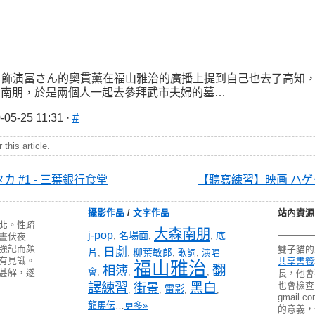
> 飾演冨さん的奧貫薰在福山雅治的廣播上提到自己也去了高知
森南朋，於是兩個人一起去參拜武市夫婦的墓…
-05-25 11:31 ·
#
this article.
カ #1 - 三葉銀行食堂
【聽寫練習】映画 ハゲタ
攝影作品
/
文字作品
站內資源
北。性疏
大森南朋
j-pop
名場面
底
,
,
,
晝伏夜
強記而頗
雙子貓的
日劇
片
柳葉敏郎
,
,
,
歌詞
,
演唱
有見識。
共享書籤
福山雅治
翻
相簿
會
,
,
,
甚解，遂
長，他會
譯練習
黑白
也會檢查 pa
街景
電影
,
,
,
,
gmail
龍馬伝
…
更多»
的意義