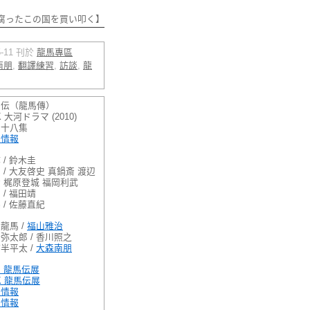
腐ったこの国を買い叩く】
05-11 刊於
龍馬專區
南朋
,
翻譯練習
,
訪談
,
龍
馬伝（龍馬傳）
K
大河ドラマ (2010)
四十八集
送情報
 / 鈴木圭
 / 大友啓史 真鍋斎 渡辺
 梶原登城 福岡利武
 / 福田靖
 / 佐藤直紀
龍馬 /
福山雅治
弥太郎 / 香川照之
半平太 /
大森南朋
 龍馬伝展
K
龍馬伝展
邊情報
宣情報