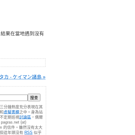
，結果在當地遇到沒有
カ - ケイマン諸島 »
三分鐘熱度充分表現在其
和
虛擬書櫃
之中。身為站
不定期巡視
討論區
，偶爾
gras.net {at}
.com 的信件。雖然沒有太大
，但這年頭沒有
RSS
似乎