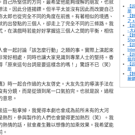
。自己所堅信的方向，最希望他能夠理解的朋友，也就
【訪
想法，因此分道揚鏢。但半平太並沒有因此而改變自己
朋
【對
弥太郎也從完全不同的角度在前進。有著相似的境遇、
之 
狀的出發點的三個人，卻走上了完全不同的三條路。我
【
- 
式，在演戲時若能好好掌握這三個人之間的平衡，相信
【對
Sho
【訪談
Int
人會一起討論「該怎麼行動」之類的事。實際上演起來
【
非常好相處，同時也讓大家見識到專業人士的堅持。香
個月
【訪
得「原來這句台詞是要這樣念的嗎！」驚訝不已（笑）
朋
【對
藤健
鷹》時一起合作過的大友啓史。大友先生的導演手法在
沒有分鏡，而是從頭到尾一口氣拍完。也就是說，過程
的意思。
法這一點拿掉，我覺得本劇也會成為前所未有的大河
是熱烈，參與製作的人們也會變得更加熱烈（笑）。我
的熱情的話，就會產生難以想像的加乘效果。我希望能
前。