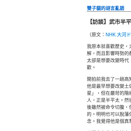
雙子貓的胡言亂語
【訪談】武市半平太
（原文：
NHK 大
我原本就喜歡歷史，
解，而且影響時勢的
太卻是想要改變時代
歡。
開拍前我去了一趟高
他是最早想要改變土
星」，但在嚴苛的階
人，正是半平太。然
後雖然被命令切腹，
的。明明也可以脫藩
念。我覺得他是個真