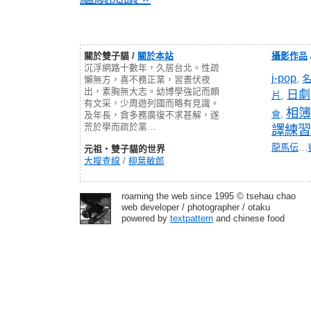
關於雙子貓 /
關於本站
攝影作品
沉浮網路十數年，久居台北。性疏
j-pop
,
懶無方，喜不務正業，習晝伏夜
出，素胸無大志。幼博學強記而頗
日劇
片
,
有文采，少周遊列國而略有見識。
相簿
會
,
及年長，貪多務廣復不求甚解，遂
荒於學而疏於業…
譯練習
龍馬伝
…
元祖‧雙子貓的世界
大搜查線
/
柳葉敏郎
roaming the web since 1995 © tsehau chao
web developer / photographer / otaku
powered by
textpattern
and chinese food