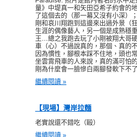
Paradise. 照片是館內著名的水
量》中堤真一和矢田亞希子約會的
了這個去的（那一幕又沒有小深）
剛和哀川翔跑到這邊來出過外景（
生涯的偶像藝人，另一個是成熟穩
王…總之我跑去玩了小剛被翔大哥
車（心）不過說真的，那個、真的
因為慣性，腳根本踩不住地，頭也
坐雲霄飛車的人來說，真的滿可怕
剛為什麼會一臉慘白兩腳發軟下不
繼續閱讀 »
【現場】灣岸拉麵
老實說還不錯吃（毆）
繼續閱讀 »