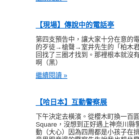
【現場】傳說中的電話亭
第四支預告中，讓大家十分在意的
的歹徒→槍聲→室井先生的「柏木
回找了三圈才找到。那裡根本就沒
啊（黑）
繼續閱讀 »
【哈日本】互動警察展
下午決定去橫濱。從櫻木町換一百圓公車
Square，沒想到正好遇上神奈川
動（大心）因為四周都是小孩子在