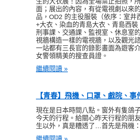
生的大衣展！因為全場禁止拍照，
面；展出的內容，有從電視劇以來
品，OD2 的主役服裝（依序：室井
+大衣、染血的青島大衣、青島西裝
刑事課、交通課、監視室、休息室
視牆構造一樣的電視牆，以及觀光
一站都有三長官的錄影畫面為遊客
女警領精美的搜查員證。
繼續閱讀 »
【青春】飛機、口罩、戲院、事
現在是日本時間八點。窗外有隻鴿
今天的行程。給關心昨天行程的朋
生以外，真是糟透了…首先是飛機
繼續閱讀 »