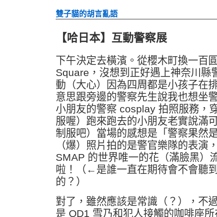
雙子貓的胡言亂語
【哈日本】互動警察展
下午決定去橫濱。從櫻木町換一百圓公車
Square，沒想到正好遇上神奈川
動（大心）因為四周都是小孩子在
意思跟旁邊的警察先生說我也想坐
小朋友的警察 cosplay 拍照服
服喔）跑來跑去的小朋友老實說滿
制服吧）當場的感想是「警察果然
（爆）照片拍的是警官樂隊的表演
SMAP 的世界唯一的花（滿臉黑）
啦！（←是誰一直在期待會不會聽到 Lov
的？）
對了，雖然應該是常識（？），不過 Quee
是 OD1 雪乃和犯人接觸的咖啡座所