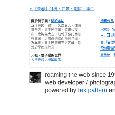
« 【青春】飛機、口罩、戲院、事件
關於雙子貓 /
關於本站
攝影作品
沉浮網路十數年，久居台北。性疏
j-pop
,
懶無方，喜不務正業，習晝伏夜
出，素胸無大志。幼博學強記而頗
日劇
片
,
有文采，少周遊列國而略有見識。
相簿
會
,
及年長，貪多務廣復不求甚解，遂
荒於學而疏於業…
譯練習
龍馬伝
…
元祖‧雙子貓的世界
大搜查線
/
柳葉敏郎
roaming the web since 1
web developer / photograp
powered by
textpattern
an