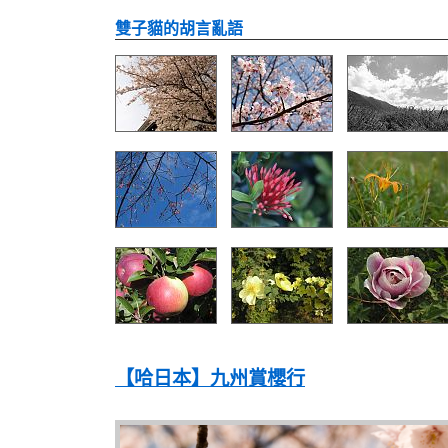
雙子貓的胡言亂語
【哈日本】九州賞櫻行