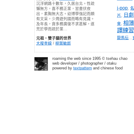
沉浮網路十數年，久居台北。性疏
j-pop
,
懶無方，喜不務正業，習晝伏夜
出，素胸無大志。幼博學強記而頗
日劇
片
,
有文采，少周遊列國而略有見識。
相簿
會
,
及年長，貪多務廣復不求甚解，遂
荒於學而疏於業…
譯練習
龍馬伝
…
元祖‧雙子貓的世界
大搜查線
/
柳葉敏郎
roaming the web since 1995 © tsehau chao
web developer / photographer / otaku
powered by
textpattern
and chinese food