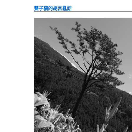
雙子貓的胡言亂語