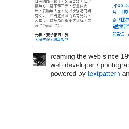
沉浮網路十數年，久居台北。性疏
j-pop
,
懶無方，喜不務正業，習晝伏夜
出，素胸無大志。幼博學強記而頗
日劇
片
,
有文采，少周遊列國而略有見識。
相簿
會
,
及年長，貪多務廣復不求甚解，遂
荒於學而疏於業…
譯練習
龍馬伝
…
元祖‧雙子貓的世界
大搜查線
/
柳葉敏郎
roaming the web since 1
web developer / photograp
powered by
textpattern
an