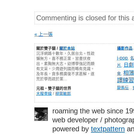
Commenting is closed for this a
« 上一張
關於雙子貓 /
關於本站
攝影作品
沉浮網路十數年，久居台北。性疏
j-pop
,
懶無方，喜不務正業，習晝伏夜
出，素胸無大志。幼博學強記而頗
日劇
片
,
有文采，少周遊列國而略有見識。
相簿
會
,
及年長，貪多務廣復不求甚解，遂
荒於學而疏於業…
譯練習
龍馬伝
…
元祖‧雙子貓的世界
大搜查線
/
柳葉敏郎
roaming the web since 1
web developer / photograp
powered by
textpattern
an