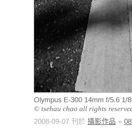
Olympus E-300 14mm f/5.6 
© tsehau chao all rights reserve
2008-09-07 刊於
攝影作品
»
0