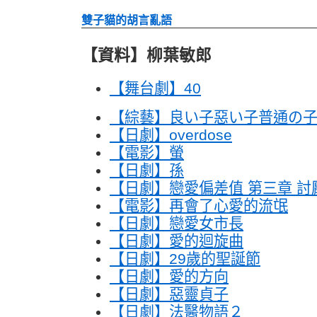
雙子貓的胡言亂語
【資料】柳葉敏郎
【舞台劇】40
【綜藝】良い子惡い子普通の
【日劇】overdose
【電影】螢
【日劇】孫
【日劇】戀愛偏差值 第三章 討
【電影】再會了心愛的流氓
【日劇】戀愛女市長
【日劇】愛的迴旋曲
【日劇】29歲的聖誕節
【日劇】愛的方向
【日劇】惡靈貞子
【日劇】法醫物語２