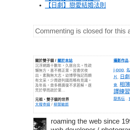
【日劇】戀愛結婚法則
Commenting is closed for this a
關於雙子貓 /
關於本站
攝影作品
沉浮網路十數年，久居台北。性疏
j-pop
,
懶無方，喜不務正業，習晝伏夜
出，素胸無大志。幼博學強記而頗
日劇
片
,
有文采，少周遊列國而略有見識。
相簿
會
,
及年長，貪多務廣復不求甚解，遂
荒於學而疏於業…
譯練習
龍馬伝
…
元祖‧雙子貓的世界
大搜查線
/
柳葉敏郎
roaming the web since 1
web developer / photograp