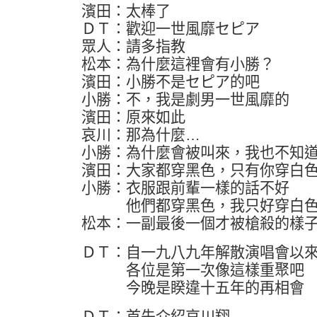
濱田：太棒了
ＤＴ：歡迎一世風靡セピア
眾人：請多指教
松本：為什麼這裡會有小勝？
濱田：小勝不是セピア的吧
小勝：不，我是劇男一世風靡的
濱田：原來如此
哀川：那為什麼…
小勝：為什麼會被叫來，我也不知
濱田：大家都穿黑色，只有你穿白
小勝：衣服跟前輩一樣的話不好
他們都穿黑色，我只好穿白
松本：一副最後一個才被槍殺的樣
ＤＴ：自一九八九年解散演唱會以
各位是第一次像這樣重聚吧
今晚是睽違十五年的再相會
ＤＴ：首先介紹哀川翔