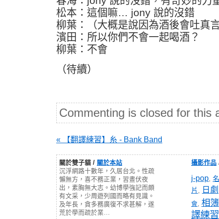
春海：jony 說的沒錯，有奇妙的力
松本：這個嘛… jony 說的沒錯
柳葉：（大概是說因為酒後會吐真
濱田：所以你們不會一起喝酒？
柳葉：不會
（待續）
Commenting is closed for this a
« 【翻譯練習】糸 - Bank Band
關於雙子貓 /
關於本站
攝影作品
沉浮網路十數年，久居台北。性疏
j-pop
,
懶無方，喜不務正業，習晝伏夜
出，素胸無大志。幼博學強記而頗
日劇
片
,
有文采，少周遊列國而略有見識。
相簿
會
,
及年長，貪多務廣復不求甚解，遂
荒於學而疏於業…
譯練習