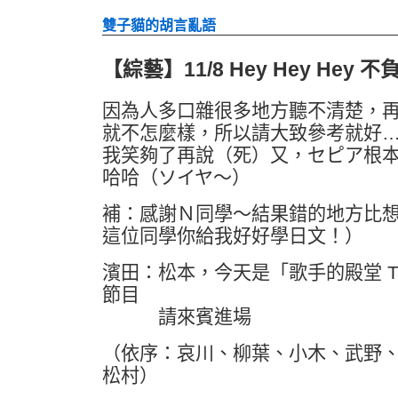
雙子貓的胡言亂語
【綜藝】11/8 Hey Hey Hey
因為人多口雜很多地方聽不清楚，
就不怎麼樣，所以請大致參考就好
我笑夠了再說（死）又，セピア根
哈哈（ソイヤ～）
補：感謝Ｎ同學～結果錯的地方比
這位同學你給我好好學日文！）
濱田：松本，今天是「歌手的殿堂 TH
節目
請來賓進場
（依序：哀川、柳葉、小木、武野
松村）