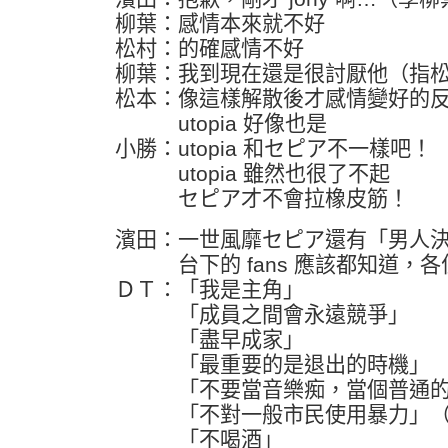
柳葉：感情本來就不好
松村：的確感情不好
柳葉：我到現在還是很討厭他（指
松本：像這樣解散後才感情變好的
utopia 好像也是
小勝：utopia 和セピア不一樣吧！
utopia 雖然也很了不起
セピア才不會拉橡皮筋！
濱田：一世風靡セピア還有「男人
台下的 fans 應該都知道，各
ＤＴ：「我是主角」
「成員之間會永遠競爭」
「盡早成家」
「最重要的是退出的時機」
「不要當音樂痴，當個普通的
「不對一般市民使用暴力」（
「不喝酒」