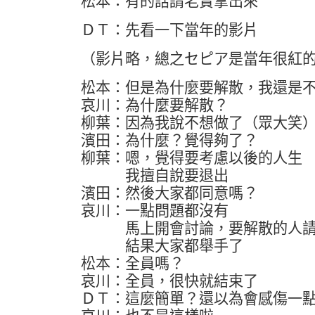
松本：有的話請老實拿出來
ＤＴ：先看一下當年的影片
（影片略，總之セピア是當年很紅
松本：但是為什麼要解散，我還是
哀川：為什麼要解散？
柳葉：因為我說不想做了（眾大笑
濱田：為什麼？覺得夠了？
柳葉：嗯，覺得要考慮以後的人生
我擅自說要退出
濱田：然後大家都同意嗎？
哀川：一點問題都沒有
馬上開會討論，要解散的人請
結果大家都舉手了
松本：全員嗎？
哀川：全員，很快就結束了
ＤＴ：這麼簡單？還以為會感傷一