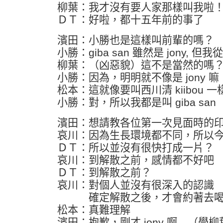
柳葉：我才沒有要人家那樣叫我啦
ＤＴ：好啦，都十五年前的事了
濱田：小勝也是這樣叫前輩的嗎？
小勝：giba san 雖然是 jony, 但
柳葉：（凶惡貌）這不是當然的嗎
小勝：因為，明明就不像是 jony 
松本：這就像要叫西川清 kiibou 
小勝：對，所以我都是叫 giba san
濱田：想請教各位第一次見面時的
哀川：因為生長環境都不同，所以
ＤＴ：所以並沒有很快打成一片？
哀川：到解散之前，感情都不好吧
ＤＴ：到解散之前？
哀川：對個人並沒有很深入的認識
確定解散之後，才會約著去喝
松本：真難理解
濱田：抱歉，剛才 jony 啊…（學