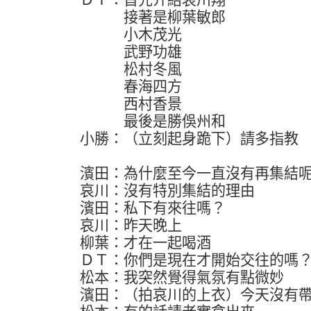
接著是柳葉敏郎
小木茂光
武野功雄
松村冬風
春海四方
西村香景
最後是勝俁州和
小勝：（立刻起身跪下）請多指教
濱田：為什麼至今一直沒有再集結
哀川：沒有特別集結的理由
濱田：私下有來往嗎？
哀川：昨天晚上
柳葉：才在一起喝酒
ＤＴ：你們是現在才開始交往的嗎
松本：我突然覺得氣氛有點微妙
濱田：（拍哀川的上衣）今天沒有