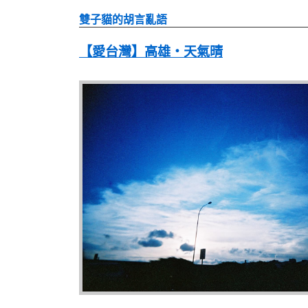
雙子貓的胡言亂語
【愛台灣】高雄‧天氣晴