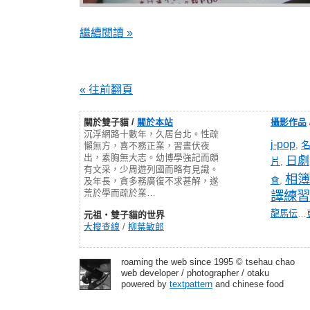
繼續閱讀 »
« 往前翻頁
關於雙子貓 /
關於本站
攝影作品
沉浮網路十數年，久居台北。性疏
j-pop
,
懶無方，喜不務正業，習晝伏夜
出，素胸無大志。幼博學強記而頗
日劇
片
,
有文采，少周遊列國而略有見識。
相簿
會
,
及年長，貪多務廣復不求甚解，遂
荒於學而疏於業…
譯練習
龍馬伝
…
元祖‧雙子貓的世界
大搜查線
/
柳葉敏郎
roaming the web since 1995 © tsehau chao
web developer / photographer / otaku
powered by
textpattern
and chinese food