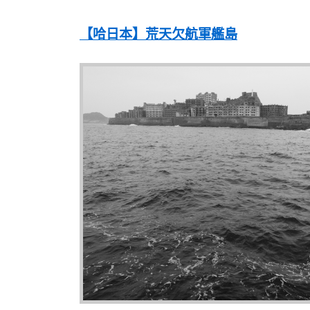
【哈日本】荒天欠航軍艦島