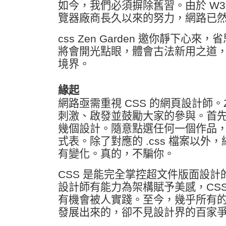
如今，我們必須摒除舊習。由於 W3C
覽器廠商長久以來的努力，網路已
css Zen Garden 邀你靜下心
將會開光點眼，體會古法新用之道
境界。
緣起
網路亟需重視 CSS 的網頁設計師。Ze
刺激、啟發並鼓勵大家的參與。首
幾個設計。隨意點選任何一個作品
式表。除了對應的 .css 檔案以外
有變化。真的，不騙你。
CSS 是能完全掌控超文件版面設
設計師有能力為架構賦予美感，CS
有機會被人實踐。至今，幾乎所有
發展出來的，卻不見設計界的百家