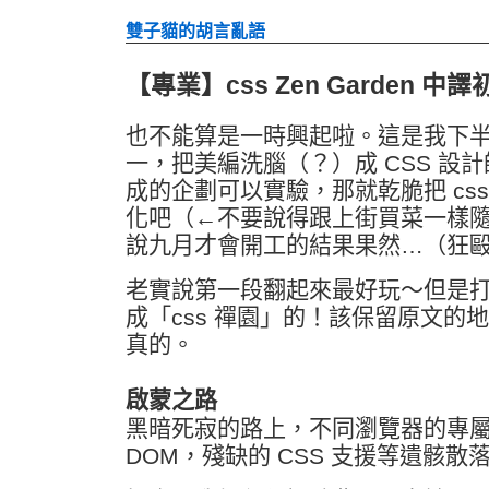
雙子貓的胡言亂語
【專業】css Zen Garden 中譯
也不能算是一時興起啦。這是我下
一，把美編洗腦（？）成 CSS 設
成的企劃可以實驗，那就乾脆把 css Ze
化吧（←不要說得跟上街買菜一樣隨便
說九月才會開工的結果果然…（狂
老實說第一段翻起來最好玩～但是
成「css 禪園」的！該保留原文的
真的。
啟蒙之路
黑暗死寂的路上，不同瀏覽器的專
DOM，殘缺的 CSS 支援等遺骸散