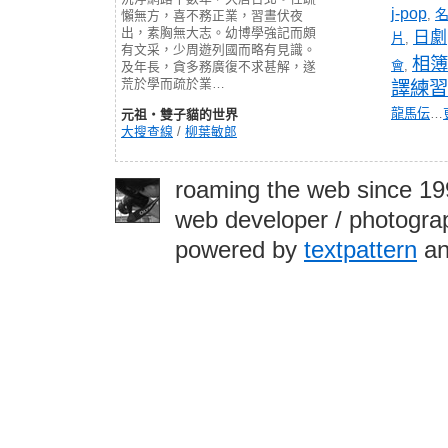
j-pop
,
懶無方，喜不務正業，習晝伏夜
出，素胸無大志。幼博學強記而頗
日劇
片
,
有文采，少周遊列國而略有見識。
相簿
會
,
及年長，貪多務廣復不求甚解，遂
荒於學而疏於業…
譯練習
龍馬伝
…
元祖‧雙子貓的世界
大搜查線
/
柳葉敏郎
roaming the web since 1
web developer / photograp
powered by
textpattern
an