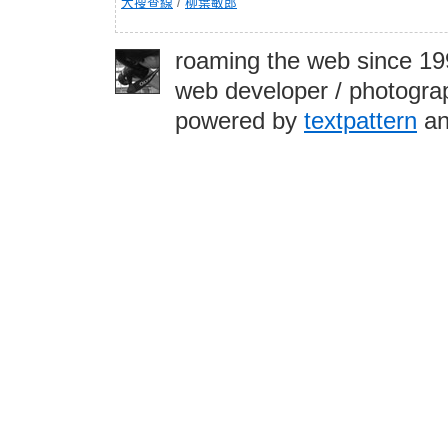
大搜查線
/
柳葉敏郎
roaming the web since 1
web developer / photograp
powered by
textpattern
an