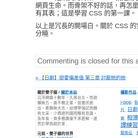
網頁生命。而骨架不好的話，再怎
有其表；這是學習 CSS 的第一課。
以上是冗長的開場白。關於 CSS 
分曉。
Commenting is closed for this a
« 【日劇】戀愛偏差值 第三章 討厭她的她
關於雙子貓 /
關於本站
攝影作品
沉浮網路十數年，久居台北。性疏
j-pop
,
懶無方，喜不務正業，習晝伏夜
出，素胸無大志。幼博學強記而頗
日劇
片
,
有文采，少周遊列國而略有見識。
相簿
會
,
及年長，貪多務廣復不求甚解，遂
荒於學而疏於業…
譯練習
龍馬伝
…
元祖‧雙子貓的世界