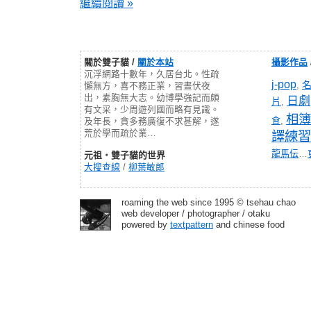
繼續閱讀 »
關於雙子貓 /
關於本站
攝影作品
沉浮網路十數年，久居台北。性疏
j-pop
,
懶無方，喜不務正業，習晝伏夜
出，素胸無大志。幼博學強記而頗
日劇
片
,
有文采，少周遊列國而略有見識。
相簿
會
,
及年長，貪多務廣復不求甚解，遂
荒於學而疏於業…
譯練習
龍馬伝
…
元祖‧雙子貓的世界
大搜查線
/
柳葉敏郎
roaming the web since 1995 © tsehau chao
web developer / photographer / otaku
powered by
textpattern
and chinese food