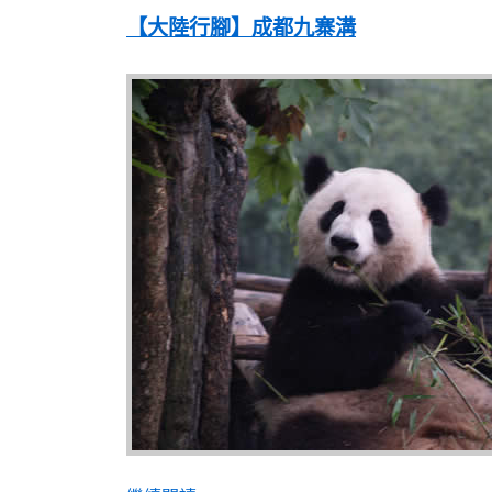
【大陸行腳】成都九寨溝