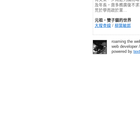
及年長，貪多務廣復不求
荒於學而疏於業…
元祖‧雙子貓的世界
大搜查線
/
柳葉敏郎
roaming the we
web developer /
powered by
tex