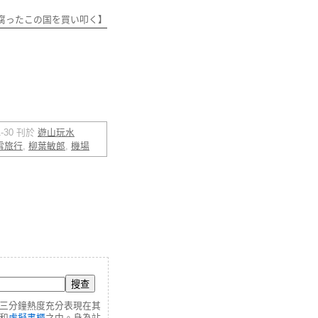
腐ったこの国を買い叩く】
01-30 刊於
遊山玩水
雪旅行
,
柳葉敏郎
,
機場
三分鐘熱度充分表現在其
和
虛擬書櫃
之中。身為站