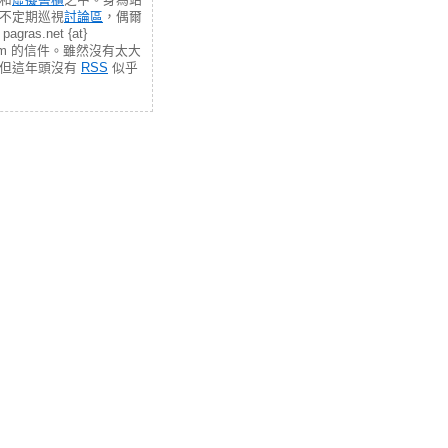
不定期巡視
討論區
，偶爾
gras.net {at}
.com 的信件。雖然沒有太大
，但這年頭沒有
RSS
似乎