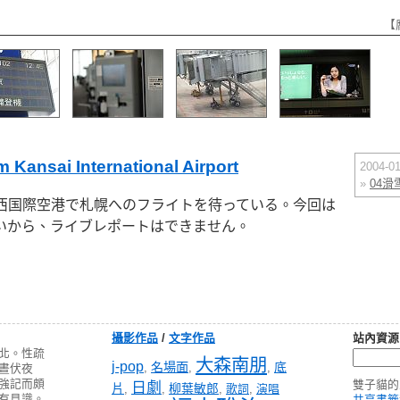
【
ansai International Airport
2004-
»
04滑
西国際空港で札幌へのフライトを待っている。今回は
いから、ライブレポートはできません。
攝影作品
/
文字作品
站內資源
北。性疏
大森南朋
j-pop
名場面
底
,
,
,
晝伏夜
強記而頗
雙子貓的
日劇
片
柳葉敏郎
,
,
,
歌詞
,
演唱
有見識。
共享書籤