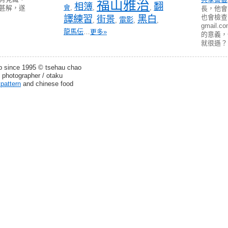
福山雅治
翻
相簿
會
,
,
,
甚解，遂
長，他會
譯練習
黑白
也會檢查 pa
街景
電影
,
,
,
,
gmail
龍馬伝
…
更多»
的意義
就很遜？
b since 1995 © tsehau chao
 photographer / otaku
tpattern
and chinese food