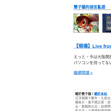
雙子貓的胡言亂語
【現場】Live from K
えっと、今は大阪関
パソコンを持ってな
繼續閱讀 »
關於雙子貓 /
關於本站
沉浮網路十數年，久居台
懶無方，喜不務正業，習
出，素胸無大志。幼博學
有文采，少周遊列國而略